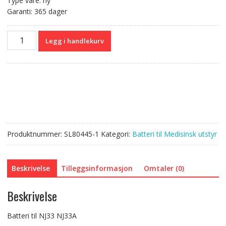
Type vare: ny
Garanti: 365 dager
Batteri
Legg i handlekurv
til
NJ33
NJ33A
antall
Produktnummer:
SL80445-1
Kategori:
Batteri til Medisinsk utstyr
Beskrivelse
Tilleggsinformasjon
Omtaler (0)
Beskrivelse
Batteri til NJ33 NJ33A