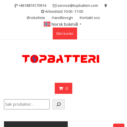
Skip
+8618874170914
service@topbatteri.com
to
Arbeidstid 10:00 -17:00
content
Ønskeliste
Handlevogn
Kontakt oss
Norsk bokmål
▼
Min konto
0
Søk