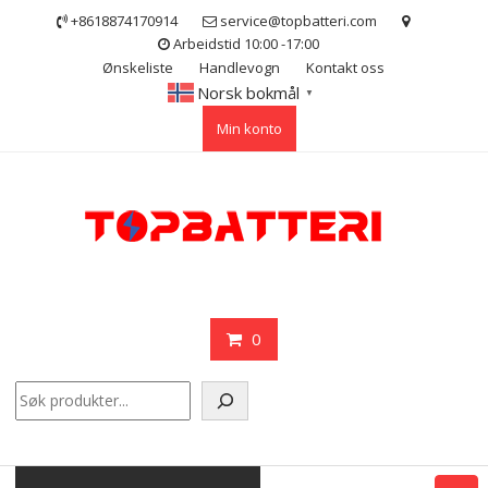
Skip
+8618874170914
service@topbatteri.com
to
Arbeidstid 10:00 -17:00
content
Ønskeliste
Handlevogn
Kontakt oss
Norsk bokmål
▼
Min konto
0
Søk