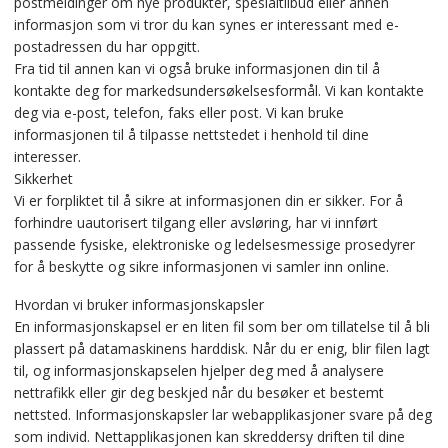
postmeldinger om nye produkter, spesialtilbud eller annen
informasjon som vi tror du kan synes er interessant med e-
postadressen du har oppgitt.
Fra tid til annen kan vi også bruke informasjonen din til å
kontakte deg for markedsundersøkelsesformål. Vi kan kontakte
deg via e-post, telefon, faks eller post. Vi kan bruke
informasjonen til å tilpasse nettstedet i henhold til dine
interesser.
Sikkerhet
Vi er forpliktet til å sikre at informasjonen din er sikker. For å
forhindre uautorisert tilgang eller avsløring, har vi innført
passende fysiske, elektroniske og ledelsesmessige prosedyrer
for å beskytte og sikre informasjonen vi samler inn online.
Hvordan vi bruker informasjonskapsler
En informasjonskapsel er en liten fil som ber om tillatelse til å bli
plassert på datamaskinens harddisk. Når du er enig, blir filen lagt
til, og informasjonskapselen hjelper deg med å analysere
nettrafikk eller gir deg beskjed når du besøker et bestemt
nettsted. Informasjonskapsler lar webapplikasjoner svare på deg
som individ. Nettapplikasjonen kan skreddersy driften til dine