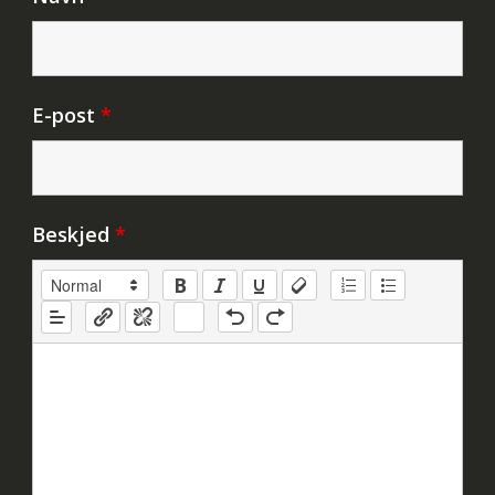
E-post
*
Beskjed
*