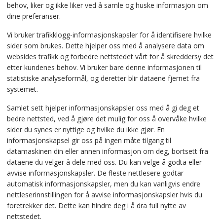
behov, liker og ikke liker ved å samle og huske informasjon om
dine preferanser.
Vi bruker trafikklogg-informasjonskapsler for å identifisere hvilke
sider som brukes. Dette hjelper oss med å analysere data om
websides trafikk og forbedre nettstedet vårt for å skreddersy det
etter kundenes behov. Vi bruker bare denne informasjonen til
statistiske analyseformål, og deretter blir dataene fjernet fra
systemet.
Samlet sett hjelper informasjonskapsler oss med å gi deg et
bedre nettsted, ved å gjøre det mulig for oss å overvåke hvilke
sider du synes er nyttige og hvilke du ikke gjør. En
informasjonskapsel gir oss på ingen måte tilgang til
datamaskinen din eller annen informasjon om deg, bortsett fra
dataene du velger å dele med oss. Du kan velge å godta eller
avvise informasjonskapsler. De fleste nettlesere godtar
automatisk informasjonskapsler, men du kan vanligvis endre
nettleserinnstillingen for å avvise informasjonskapsler hvis du
foretrekker det. Dette kan hindre deg i å dra full nytte av
nettstedet.