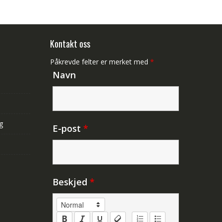
Kontakt oss
Påkrevde felter er merket med
*
Navn
g
E-post
*
Beskjed
*