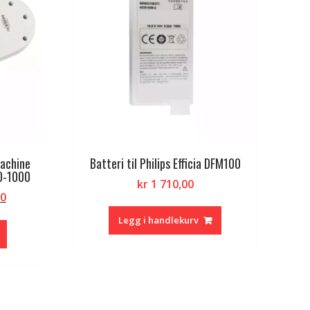
Machine
Batteri til Philips Efficia DFM100
0-1000
kr
1 710,00
lig
Nåværende
00
pris
Legg i handlekurv
er:
kr 1
847,00.