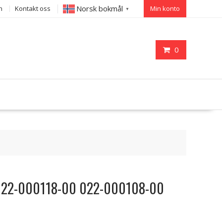
Norsk bokmål
n
Kontakt oss
Min konto
▼
0
N 022-000118-00 022-000108-00