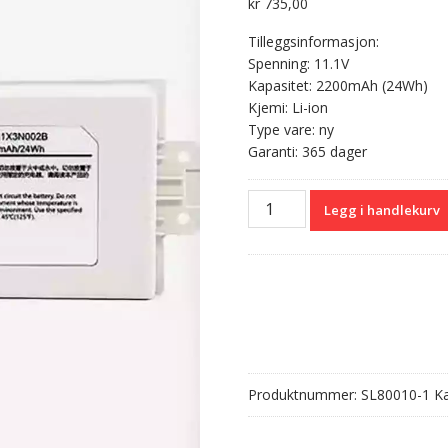
kr
735,00
Tilleggsinformasjon:
Spenning: 11.1V
Kapasitet: 2200mAh (24Wh)
Kjemi: Li-ion
Type vare: ny
Garanti: 365 dager
Batteri
Legg i handlekurv
til
COMEN
022-
000118-
00
022-
000108-
00
Produktnummer:
SL80010-1
Ka
CMLI1X3N002B
antall