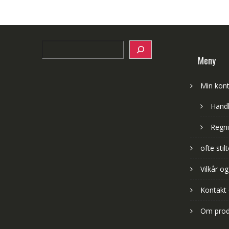
Search
Meny
Min kon
Hand
Regni
ofte sti
Vilkår og
Kontakt
Om prod