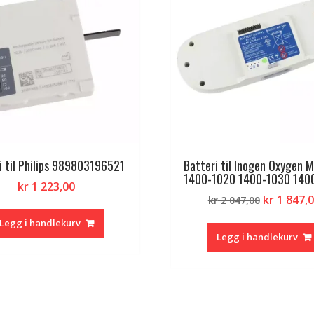
i til Philips 989803196521
Batteri til Inogen Oxygen 
1400-1020 1400-1030 140
kr
1 223,00
Opprinne
kr
1 847,
kr
2 047,00
pris
Legg i handlekurv
var:
Legg i handlekurv
kr 2
047,00.