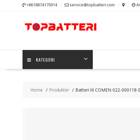
Skip
+8618874170914
service@topbatteri.com
Ar
to
content
KATEGORI
Home
Produkter
Batteri til COMEN 022-000118