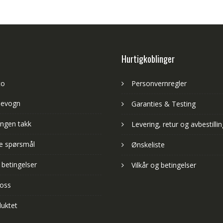
Hurtigkoblinger
to
Personvernregler
levogn
Garanties & Testing
ngen takk
Levering, retur og avbestillin
lte spørsmål
Ønskeliste
 betingelser
Vilkår og betingelser
 oss
uktet