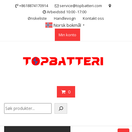
Skip
+8618874170914
service@topbatteri.com
to
Arbeidstid 10:00 -17:00
content
Ønskeliste
Handlevogn
Kontakt oss
Norsk bokmål
▼
Min konto
0
Søk