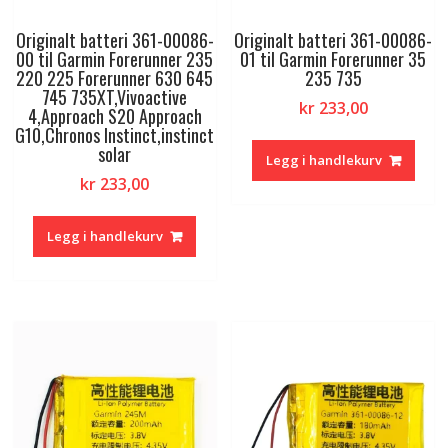
Originalt batteri 361-00086-
Originalt batteri 361-00086-
00 til Garmin Forerunner 235
01 til Garmin Forerunner 35
220 225 Forerunner 630 645
235 735
745 735XT,Vivoactive
kr
233,00
4,Approach S20 Approach
G10,Chronos Instinct,instinct
solar
Legg i handlekurv
kr
233,00
Legg i handlekurv