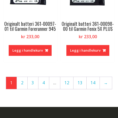
Originalt batteri 361-00097-
Originalt batteri 361-00098-
01 til Garmin Forerunner 945
00 til Garmin Fenix 5X PLUS
kr
233,00
kr
233,00
Legg i handlekurv
Legg i handlekurv
1
2
3
4
…
12
13
14
→