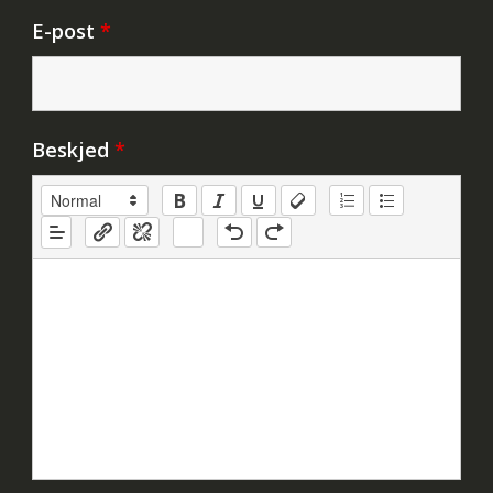
E-post
*
Beskjed
*