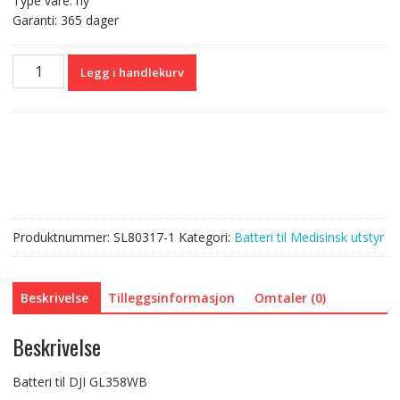
Type vare: ny
Garanti: 365 dager
Batteri
Legg i handlekurv
til
DJI
GL358WB
antall
Produktnummer:
SL80317-1
Kategori:
Batteri til Medisinsk utstyr
Beskrivelse
Tilleggsinformasjon
Omtaler (0)
Beskrivelse
Batteri til DJI GL358WB