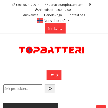
Skip
+8618874170914
service@topbatteri.com
to
Arbeidstid 10:00 -17:00
content
Ønskeliste
Handlevogn
Kontakt oss
Norsk bokmål
▼
Min konto
0
Søk