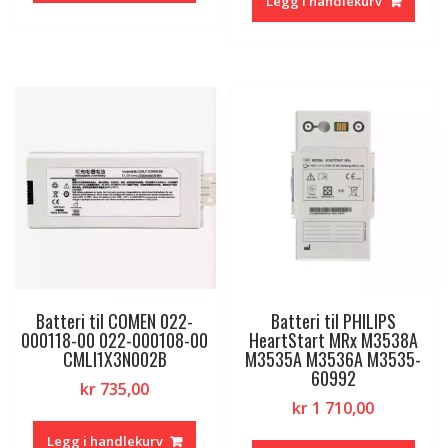
Legg i handlekurv
Batteri til COMEN 022-
Batteri til PHILIPS
000118-00 022-000108-00
HeartStart MRx M3538A
CMLI1X3N002B
M3535A M3536A M3535-
60992
kr
735,00
kr
1 710,00
Legg i handlekurv