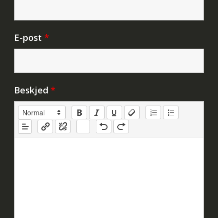
E-post
*
Beskjed
*