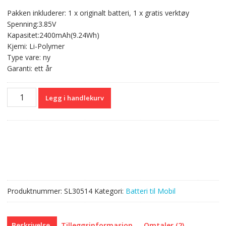
pris
pris
Pakken inkluderer: 1 x originalt batteri, 1 x gratis verktøy
var:
er:
Spenning:3.85V
kr 331,00.
kr 197,00.
Kapasitet:2400mAh(9.24Wh)
Kjemi: Li-Polymer
Type vare: ny
Garanti: ett år
Originalt
Legg i handlekurv
batteri
TLP024CC
til
TCL
580,520
antall
Produktnummer:
SL30514
Kategori:
Batteri til Mobil
Beskrivelse
Tilleggsinformasjon
Omtaler (2)