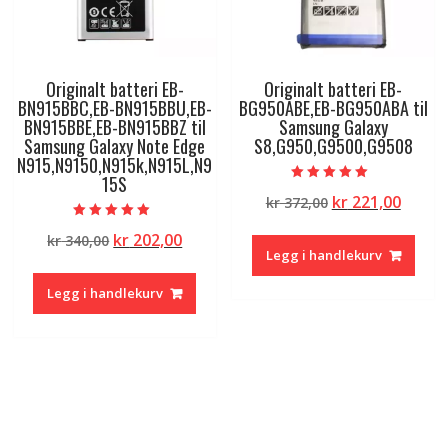
Originalt batteri EB-
Originalt batteri EB-
BN915BBC,EB-BN915BBU,EB-
BG950ABE,EB-BG950ABA til
BN915BBE,EB-BN915BBZ til
Samsung Galaxy
Samsung Galaxy Note Edge
S8,G950,G9500,G9508
N915,N9150,N915k,N915L,N9
15S
Vurdert
Opprinnelig
Nåvæ
kr
221,00
kr
372,00
5.00
av 5
pris
pris
Vurdert
Opprinnelig
Nåværende
kr
202,00
kr
340,00
5.00
var:
er:
av 5
Legg i handlekurv
pris
pris
kr 372,00.
kr 221
var:
er:
Legg i handlekurv
kr 340,00.
kr 202,00.