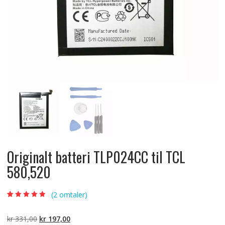
Originalt batteri TLP024CC til TCL
580,520
(
2
omtaler)
Vurdert
2
5.00
av
5 basert på
kundevurderinger
Opprinnelig
Nåværende
kr
331,00
kr
197,00