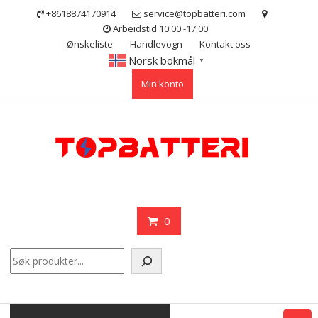
Skip
+8618874170914
service@topbatteri.com
to
Arbeidstid 10:00 -17:00
content
Ønskeliste
Handlevogn
Kontakt oss
Norsk bokmål
▼
Min konto
0
Søk