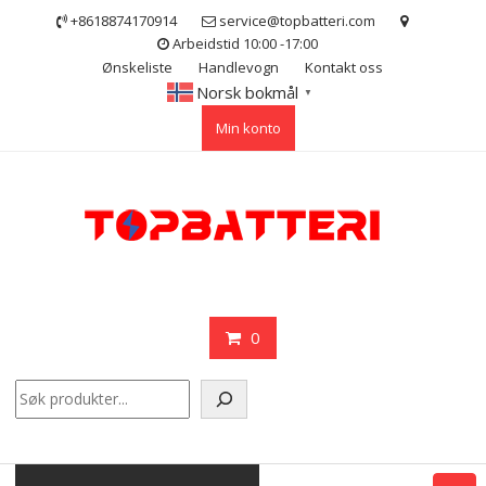
Skip
+8618874170914
service@topbatteri.com
to
Arbeidstid 10:00 -17:00
content
Ønskeliste
Handlevogn
Kontakt oss
Norsk bokmål
▼
Min konto
0
Søk