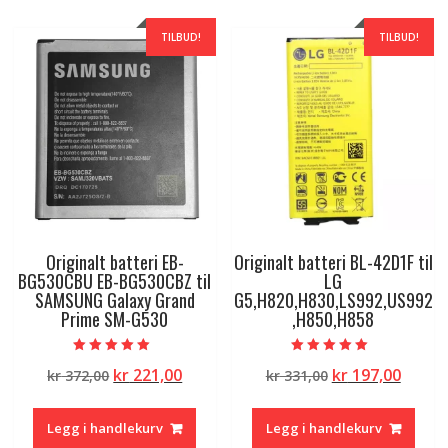
TILBUD!
TILBUD!
Originalt batteri EB-
Originalt batteri BL-42D1F til
BG530CBU EB-BG530CBZ til
LG
SAMSUNG Galaxy Grand
G5,H820,H830,LS992,US992
Prime SM-G530
,H850,H858
Vurdert
Vurdert
Opprinnelig
Nåværende
Opprinnelig
Nåvæ
kr
221,00
kr
197,00
kr
372,00
kr
331,00
5.00
5.00
av 5
av 5
pris
pris
pris
pris
var:
er:
var:
er:
Legg i handlekurv
Legg i handlekurv
kr 372,00.
kr 221,00.
kr 331,00.
kr 197