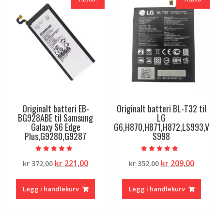
Originalt batteri EB-
Originalt batteri BL-T32 til
BG928ABE til Samsung
LG
Galaxy S6 Edge
G6,H870,H871,H872,LS993,V
Plus,G9280,G9287
S998
Vurdert
Vurdert
Opprinnelig
Nåværende
Opprinnelig
Nåvæ
kr
221,00
kr
209,00
kr
372,00
kr
352,00
4.50
4.50
av 5
av 5
pris
pris
pris
pris
var:
er:
var:
er:
Legg i handlekurv
Legg i handlekurv
kr 372,00.
kr 221,00.
kr 352,00.
kr 209