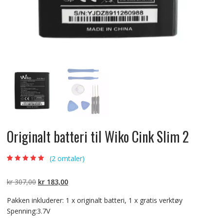
Originalt batteri til Wiko Cink Slim 2
(
2
omtaler)
Vurdert
2
5.00
av
5 basert på
kundevurderinger
Opprinnelig
Nåværende
kr
307,00
kr
183,00
pris
pris
Pakken inkluderer: 1 x originalt batteri, 1 x gratis verktøy
var:
er:
Spenning:3.7V
kr 307,00.
kr 183,00.