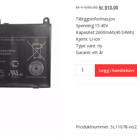
av 5 basert
på
Opprinnelig
Nåværen
kr
1 030,00
kr
610,00
kundevurdering
er
pris
pris
Tilleggsinformasjon
var:
er:
Spenning:15.40V
kr 1
kr 610,00.
Kapasitet:2600mAh(40.04Wh)
030,00.
Kjemi: Li-ion
Type vare: ny
Garanti: ett år
Originalt
Legg i handlekurv
batteri
til
PC
Xiaomi
MI
Ruby
15.6"
antall
Produktnummer:
SL11078-no2