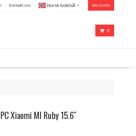
Norsk bokmål
n
Kontakt oss
Min konto
▼
0
il PC Xiaomi MI Ruby 15.6″