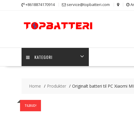
Skip
+8618874170914
service@topbatteri.com
Ar
to
content
KATEGORI
Home
Produkter
Originalt batteri til PC Xiaomi M
TILBUD!