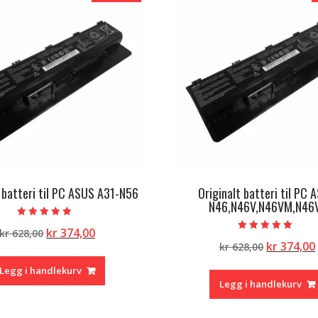
t batteri til PC ASUS A31-N56
Originalt batteri til PC 
N46,N46V,N46VM,N46
Vurdert
Opprinnelig
Nåværende
kr
374,00
kr
628,00
5.00
Vurdert
av 5
Opprinne
kr
374,00
pris
pris
kr
628,00
5.00
av 5
pris
var:
er:
Legg i handlekurv
var:
kr 628,00.
kr 374,00.
Legg i handlekurv
kr 628,00.