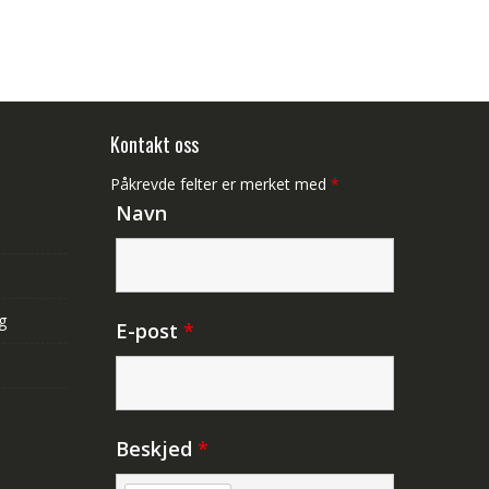
Kontakt oss
Påkrevde felter er merket med
*
Navn
g
E-post
*
Beskjed
*