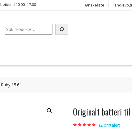
beidstid 10:00 -17:00
Ønskeliste
Handlevog
Søk
I Ruby 15.6″
Originalt batteri t
(
2
omtaler)
Vurdert
2
4.50