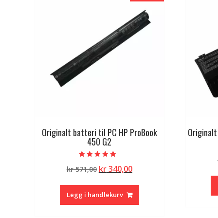
Originalt batteri til PC HP ProBook
Original
450 G2
Vurdert
Opprinnelig
Nåværende
kr
340,00
kr
571,00
5.00
av 5
pris
pris
var:
er:
Legg i handlekurv
kr 571,00.
kr 340,00.