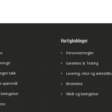
Hurtigkoblinger
to
Personvernregler
levogn
Garanties & Testing
ngen takk
Levering, retur og avbestillin
lte spørsmål
Ønskeliste
 betingelser
Vilkår og betingelser
 oss