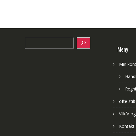
Search
Meny
Min kon
Hand
Regni
ofte sti
Vilkår og
Kontakt