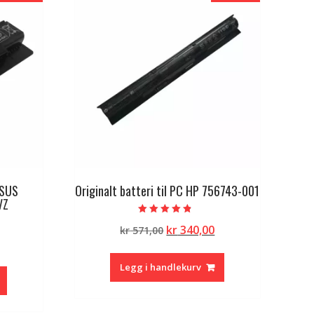
ASUS
Originalt batteri til PC HP 756743-001
VZ
Vurdert
Opprinnelig
Nåværende
kr
340,00
kr
571,00
4.50
av 5
lig
Nåværende
pris
pris
pris
var:
er:
Legg i handlekurv
er:
kr 571,00.
kr 340,00.
kr 374,00.