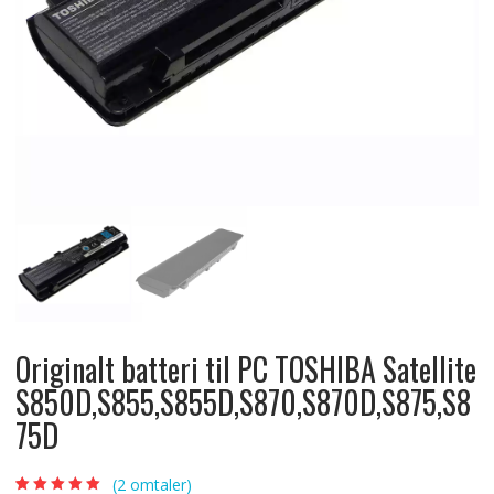
Originalt batteri til PC TOSHIBA Satellite
S850D,S855,S855D,S870,S870D,S875,S8
75D
(
2
omtaler)