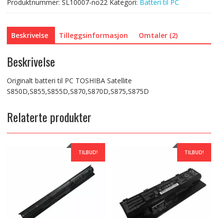
Produktnummer:
SL10007-no22
Kategori:
Batteri til PC
Beskrivelse
Tilleggsinformasjon
Omtaler (2)
Beskrivelse
Originalt batteri til PC TOSHIBA Satellite
S850D,S855,S855D,S870,S870D,S875,S875D
Relaterte produkter
TILBUD!
TILBUD!