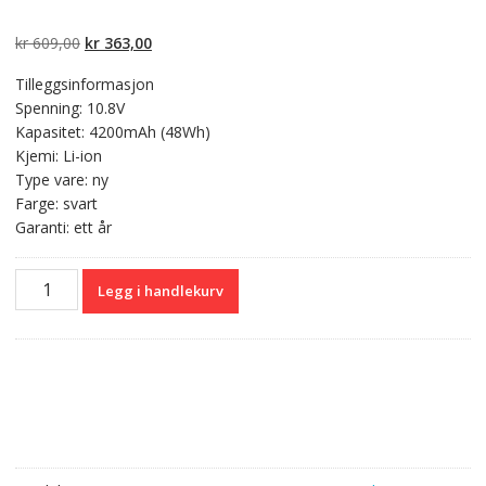
Vurdert
2
5.00
av
5 basert på
kundevurderinger
Opprinnelig
Nåværende
kr
609,00
kr
363,00
pris
pris
Tilleggsinformasjon
var:
er:
Spenning: 10.8V
kr 609,00.
kr 363,00.
Kapasitet: 4200mAh (48Wh)
Kjemi: Li-ion
Type vare: ny
Farge: svart
Garanti: ett år
Originalt
Legg i handlekurv
batteri
til
PC
TOSHIBA
Satellite
S850D,S855,S855D,S870,S870D,S875,S875D
antall