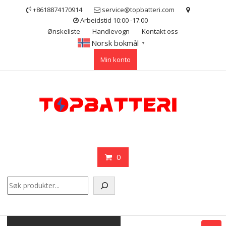
Skip
+8618874170914
service@topbatteri.com
to
Arbeidstid 10:00 -17:00
content
Ønskeliste
Handlevogn
Kontakt oss
Norsk bokmål
▼
Min konto
0
Søk