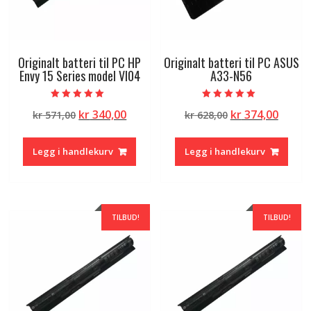
Originalt batteri til PC HP
Originalt batteri til PC ASUS
Envy 15 Series model VI04
A33-N56
Vurdert
Vurdert
Opprinnelig
Nåværende
Opprinnelig
Nåvæ
kr
340,00
kr
374,00
kr
571,00
kr
628,00
5.00
5.00
av 5
av 5
pris
pris
pris
pris
var:
er:
var:
er:
Legg i handlekurv
Legg i handlekurv
kr 571,00.
kr 340,00.
kr 628,00.
kr 374
TILBUD!
TILBUD!