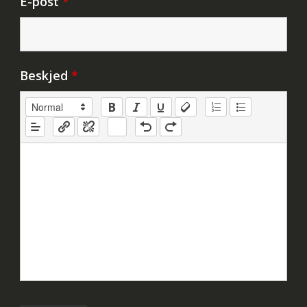
E-post
*
Beskjed
*