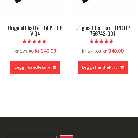
Originalt batteri til PC HP
Originalt batteri til PC HP
VI04
756743-001
Vurdert
Vurdert
Opprinnelig
Nåværende
Opprinnelig
Nåvæ
kr
340,00
kr
340,00
kr
571,00
kr
571,00
4.50
4.50
av 5
av 5
pris
pris
pris
pris
var:
er:
var:
er:
Legg i handlekurv
Legg i handlekurv
kr 571,00.
kr 340,00.
kr 571,00.
kr 340