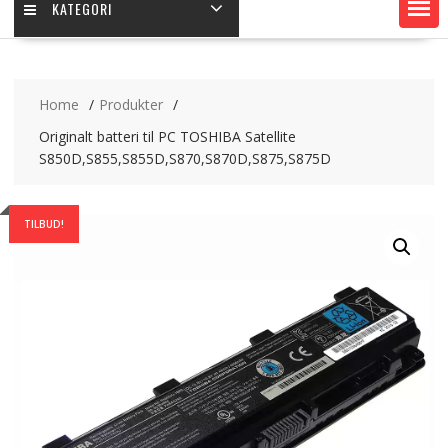
KATEGORI
Home
Produkter
Originalt batteri til PC TOSHIBA Satellite
S850D,S855,S855D,S870,S870D,S875,S875D
TILBUD!