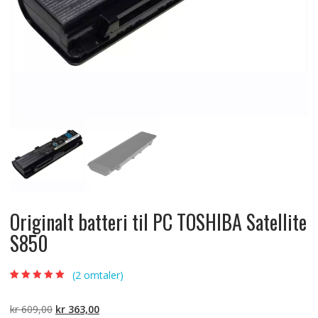
Originalt batteri til PC TOSHIBA Satellite
S850
(
2
omtaler)
Vurdert
2
5.00
av
5 basert på
kundevurderinger
Opprinnelig
Nåværende
kr
609,00
kr
363,00