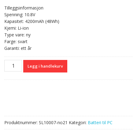
pris
pris
Tilleggsinformasjon
var:
er:
Spenning: 10.8V
kr 609,00.
kr 363,00.
Kapasitet: 4200mAh (48Wh)
Kjemi: Li-ion
Type vare: ny
Farge: svart
Garanti: ett år
Originalt
Legg i handlekurv
batteri
til
PC
TOSHIBA
Satellite
S850
antall
Produktnummer:
SL10007-no21
Kategori:
Batteri til PC