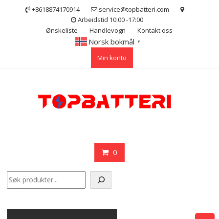
Skip
+8618874170914
service@topbatteri.com
to
Arbeidstid 10:00 -17:00
content
Ønskeliste
Handlevogn
Kontakt oss
Norsk bokmål
▼
Min konto
0
Søk