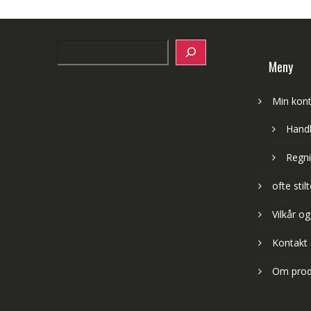
Search
Meny
Min kon
Hand
Regni
ofte sti
Vilkår og
Kontakt
Om prod