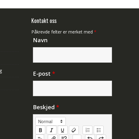
Kontakt oss
Påkrevde felter er merket med
*
Navn
g
E-post
*
Beskjed
*