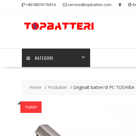
Skip
+8618874170914
service@topbatteri.com
Ar
to
content
KATEGORI
Home
Produkter
Originalt batteri til PC TOSHIBA 
TILBUD!