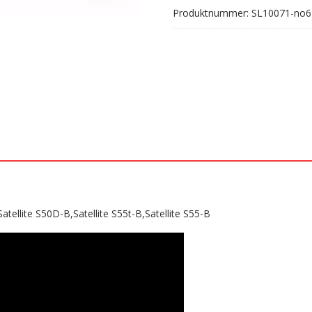
Produktnummer:
SL10071-no6
B,Satellite
S55t-
B,Satellite
S55-
B
antall
Satellite S50D-B,Satellite S55t-B,Satellite S55-B