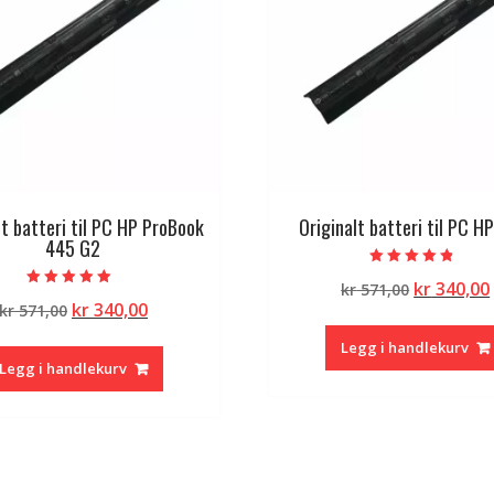
lt batteri til PC HP ProBook
Originalt batteri til PC H
445 G2
Vurdert
Opprinne
kr
340,00
kr
571,00
4.50
Vurdert
av 5
Opprinnelig
Nåværende
kr
340,00
kr
571,00
pris
5.00
av 5
pris
pris
var:
Legg i handlekurv
var:
er:
kr 571,00.
Legg i handlekurv
kr 571,00.
kr 340,00.