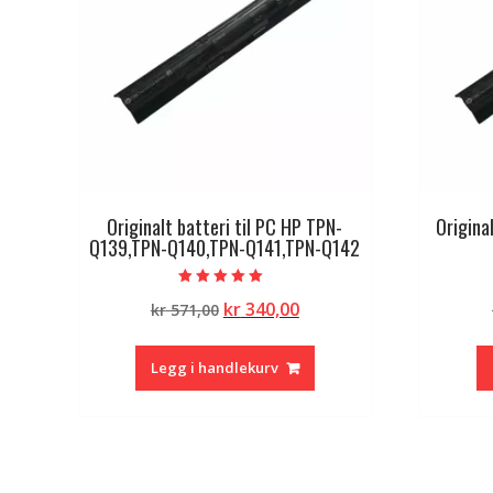
Originalt batteri til PC HP TPN-
Origina
Q139,TPN-Q140,TPN-Q141,TPN-Q142
Vurdert
Opprinnelig
Nåværende
kr
340,00
kr
571,00
5.00
av 5
pris
pris
var:
er:
Legg i handlekurv
kr 571,00.
kr 340,00.