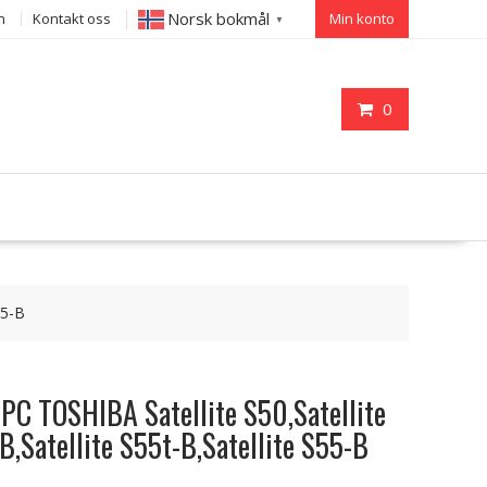
Norsk bokmål
n
Kontakt oss
Min konto
▼
0
55-B
l PC TOSHIBA Satellite S50,Satellite
B,Satellite S55t-B,Satellite S55-B