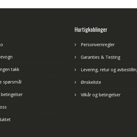
Hurtigkoblinger
to
Personvernregler
levogn
Garanties & Testing
ngen takk
Levering, retur og avbestillin
lte spørsmål
Ønskeliste
 betingelser
Vilkår og betingelser
 oss
uktet