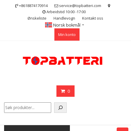
Skip
+8618874170914
service@topbatteri.com
to
Arbeidstid 10:00 -17:00
content
Ønskeliste
Handlevogn
Kontakt oss
Norsk bokmål
▼
Min konto
0
Søk