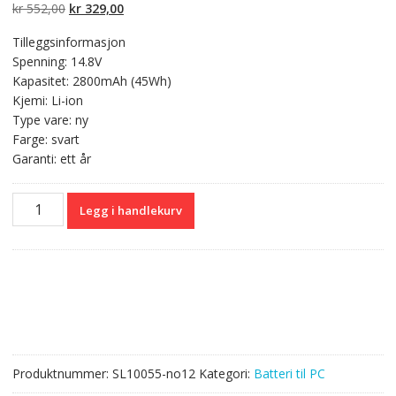
kundevurderinger
Opprinnelig
Nåværende
kr
552,00
kr
329,00
pris
pris
Tilleggsinformasjon
var:
er:
Spenning: 14.8V
kr 552,00.
kr 329,00.
Kapasitet: 2800mAh (45Wh)
Kjemi: Li-ion
Type vare: ny
Farge: svart
Garanti: ett år
Originalt
Legg i handlekurv
batteri
til
PC
TOSHIBA
Satellite
L55T
Series,L55T-
B5271
Produktnummer:
SL10055-no12
Kategori:
Batteri til PC
antall