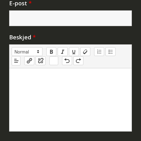
E-post
*
Beskjed
*