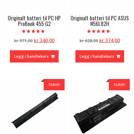
Originalt batteri til PC HP
Originalt batteri til PC ASUS
ProBook 455 G2
N56L82H
Vurdert
Vurdert
Opprinnelig
Nåværende
Opprinnelig
Nåvæ
kr
340,00
kr
374,00
kr
571,00
kr
628,00
4.50
4.50
av 5
av 5
pris
pris
pris
pris
var:
er:
var:
er:
Legg i handlekurv
Legg i handlekurv
kr 571,00.
kr 340,00.
kr 628,00.
kr 374
TILBUD!
TILBUD!