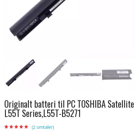
Originalt batteri til PC TOSHIBA Satellite
L55T Series,L55T-B5271
(
2
omtaler)
Vurdert
2
5.00
av
5 basert på