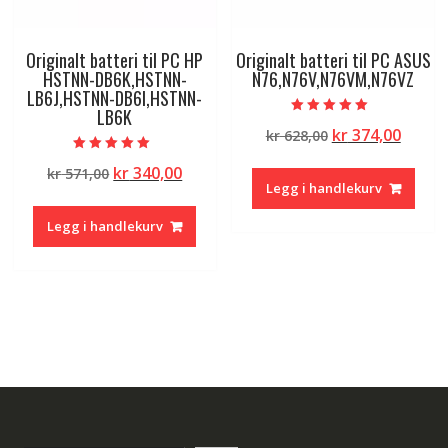
Originalt batteri til PC HP
Originalt batteri til PC ASUS
HSTNN-DB6K,HSTNN-
N76,N76V,N76VM,N76VZ
LB6J,HSTNN-DB6I,HSTNN-
LB6K
Vurdert
Opprinnelig
Nåvæ
kr
374,00
kr
628,00
5.00
av 5
pris
pris
Vurdert
Opprinnelig
Nåværende
kr
340,00
kr
571,00
5.00
var:
er:
av 5
Legg i handlekurv
pris
pris
kr 628,00.
kr 374
var:
er:
Legg i handlekurv
kr 571,00.
kr 340,00.