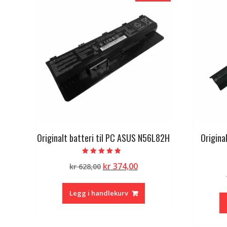
Originalt batteri til PC ASUS N56L82H
Origina
Vurdert
Opprinnelig
Nåværende
kr
374,00
kr
628,00
4.50
av 5
pris
pris
var:
er:
Legg i handlekurv
kr 628,00.
kr 374,00.