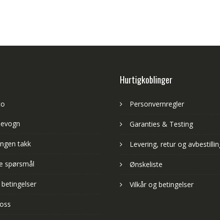
Hurtigkoblinger
to
Personvernregler
levogn
Garanties & Testing
ngen takk
Levering, retur og avbestillin
lte spørsmål
Ønskeliste
 betingelser
Vilkår og betingelser
 oss