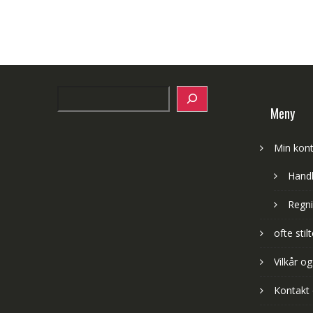
Search
Meny
Min kon
Hand
Regni
ofte sti
Vilkår og
Kontakt