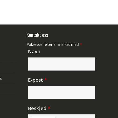
Kontakt oss
Påkrevde felter er merket med
*
Navn
g
E-post
*
Beskjed
*