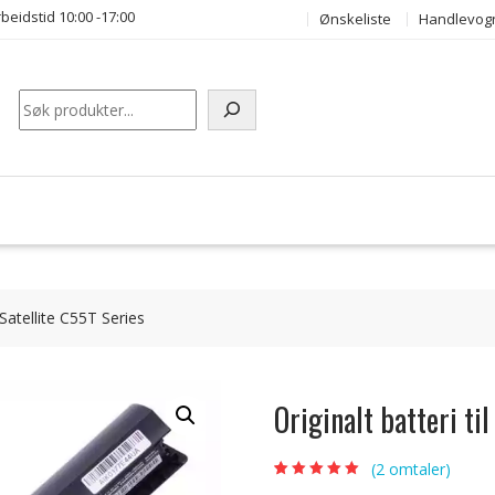
beidstid 10:00 -17:00
Ønskeliste
Handlevog
Søk
Satellite C55T Series
Originalt batteri t
(
2
omtaler)
Vurdert
2
5.00
av