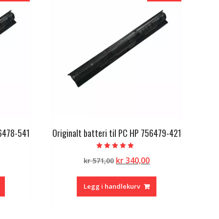
56478-541
Originalt batteri til PC HP 756479-421
Vurdert
lig
Nåværende
Opprinnelig
Nåværende
kr
340,00
kr
571,00
5.00
av 5
pris
pris
pris
er:
var:
er:
Legg i handlekurv
kr 340,00.
kr 571,00.
kr 340,00.