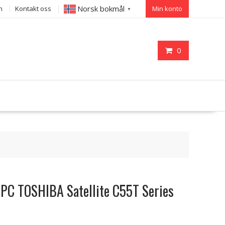
Norsk bokmål
n
Kontakt oss
Min konto
▼
0
il PC TOSHIBA Satellite C55T Series