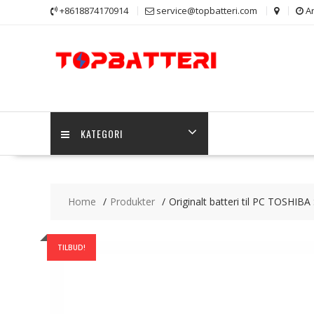
Skip
+8618874170914
service@topbatteri.com
Ar
to
content
KATEGORI
Home
Produkter
Originalt batteri til PC TOSHIBA 
TILBUD!