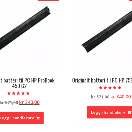
lt batteri til PC HP ProBook
Originalt batteri til PC HP 7
450 G2
Vurdert
Opprinne
kr
340,00
kr
571,00
5.00
Vurdert
av 5
Opprinnelig
Nåværende
kr
340,00
kr
571,00
pris
5.00
av 5
pris
pris
var:
Legg i handlekurv
var:
er:
kr 571,00.
Legg i handlekurv
kr 571,00.
kr 340,00.