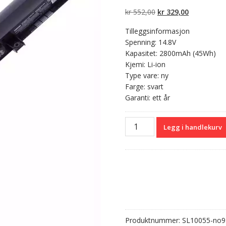
5 basert på
kundevurderinger
Opprinnelig
Nåværend
kr
552,00
kr
329,00
pris
pris
Tilleggsinformasjon
var:
er:
Spenning: 14.8V
kr 552,00.
kr 329,00.
Kapasitet: 2800mAh (45Wh)
Kjemi: Li-ion
Type vare: ny
Farge: svart
Garanti: ett år
Originalt
Legg i handlekurv
batteri
til
PC
TOSHIBA
Satellite
C55T
Series
antall
Produktnummer:
SL10055-no9