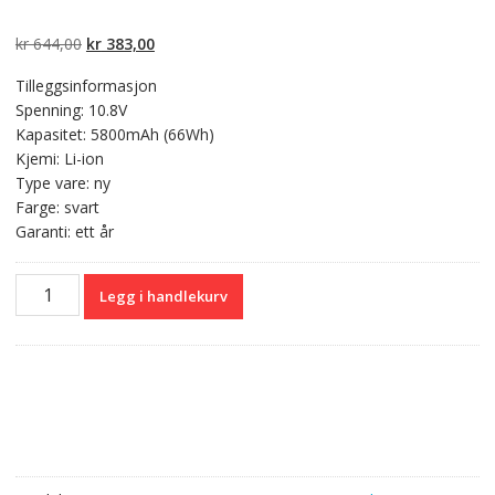
Vurdert
2
4.50
av 5 basert
på
Opprinnelig
Nåværende
kr
644,00
kr
383,00
kundevurdering
er
pris
pris
Tilleggsinformasjon
var:
er:
Spenning: 10.8V
kr 644,00.
kr 383,00.
Kapasitet: 5800mAh (66Wh)
Kjemi: Li-ion
Type vare: ny
Farge: svart
Garanti: ett år
Originalt
Legg i handlekurv
batteri
til
PC
TOSHIBA
PABAS235,PABAS236,PABAS249,PABAS250,PABAS251
antall