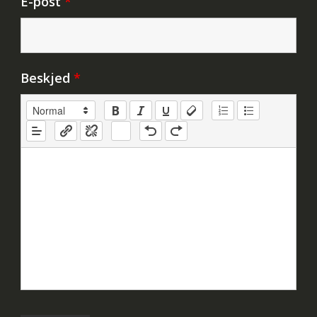
E-post
*
Beskjed
*