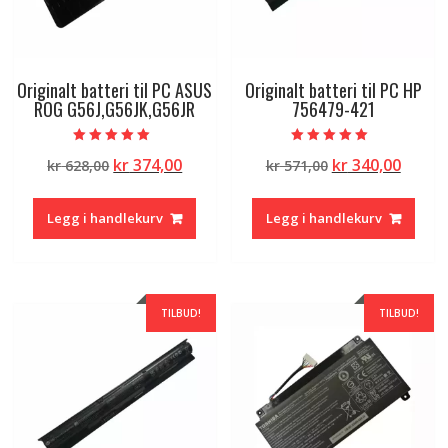
Originalt batteri til PC ASUS
Originalt batteri til PC HP
ROG G56J,G56JK,G56JR
756479-421
Vurdert
Vurdert
Opprinnelig
Nåværende
Opprinnelig
Nåvæ
kr
374,00
kr
340,00
kr
628,00
kr
571,00
5.00
5.00
av 5
av 5
pris
pris
pris
pris
var:
er:
var:
er:
Legg i handlekurv
Legg i handlekurv
kr 628,00.
kr 374,00.
kr 571,00.
kr 340
TILBUD!
TILBUD!