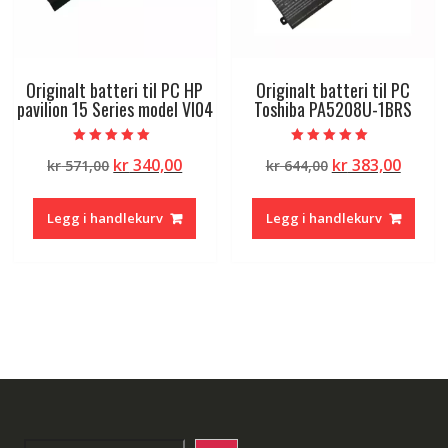
Originalt batteri til PC HP
Originalt batteri til PC
pavilion 15 Series model VI04
Toshiba PA5208U-1BRS
Vurdert
Vurdert
Opprinnelig
Nåværende
Opprinnelig
Nåvæ
kr
340,00
kr
383,00
kr
571,00
kr
644,00
5.00
5.00
av 5
av 5
pris
pris
pris
pris
var:
er:
var:
er:
Legg i handlekurv
Legg i handlekurv
kr 571,00.
kr 340,00.
kr 644,00.
kr 383