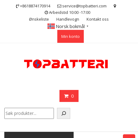
Skip
+8618874170914
service@topbatteri.com
to
Arbeidstid 10:00 -17:00
content
Ønskeliste
Handlevogn
Kontakt oss
Norsk bokmål
▼
Min konto
0
Søk