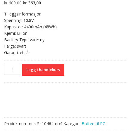
kundevurderinger
Opprinnelig
Nåværende
kr
609,00
kr
363,00
pris
pris
Tilleggsinformasjon
var:
er:
Spenning: 10.8V
kr 609,00.
kr 363,00.
Kapasitet: 4400mAh (48Wh)
Kjemi: Li-ion
Battery Type vare: ny
Farge: svart
Garanti: ett år
Originalt
Legg i handlekurv
batteri
til
PC
TOSHIBA
PA3533U-
1BRS,PA3535U-
1BRS
antall
Produktnummer:
SL10464-no4
Kategori:
Batteri til PC