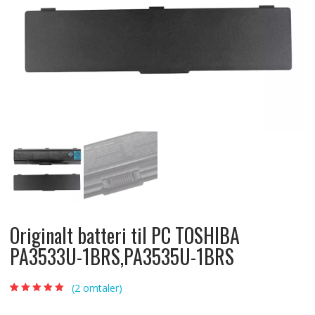
Originalt batteri til PC TOSHIBA
PA3533U-1BRS,PA3535U-1BRS
(
2
omtaler)
Vurdert
2
5.00
av
5 basert på