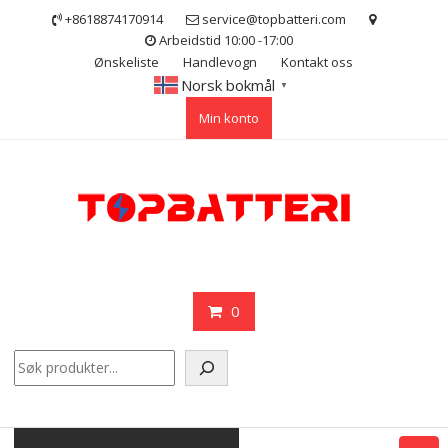
Skip
+8618874170914
service@topbatteri.com
to
Arbeidstid 10:00 -17:00
content
Ønskeliste
Handlevogn
Kontakt oss
Norsk bokmål
▼
Min konto
0
Søk