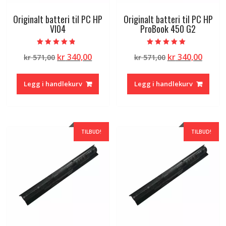
Originalt batteri til PC HP
Originalt batteri til PC HP
VI04
ProBook 450 G2
Vurdert
Vurdert
Opprinnelig
Nåværende
Opprinnelig
Nåvæ
kr
340,00
kr
340,00
kr
571,00
kr
571,00
4.50
5.00
av 5
av 5
pris
pris
pris
pris
var:
er:
var:
er:
Legg i handlekurv
Legg i handlekurv
kr 571,00.
kr 340,00.
kr 571,00.
kr 340
TILBUD!
TILBUD!