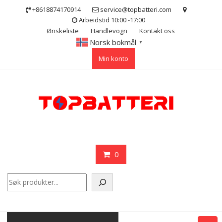
Skip
+8618874170914
service@topbatteri.com
to
Arbeidstid 10:00 -17:00
content
Ønskeliste
Handlevogn
Kontakt oss
Norsk bokmål
▼
Min konto
0
Søk