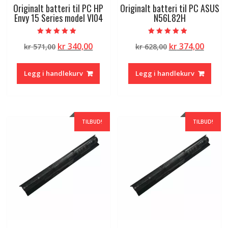
Originalt batteri til PC HP
Originalt batteri til PC ASUS
Envy 15 Series model VI04
N56L82H
Vurdert
Vurdert
Opprinnelig
Nåværende
Opprinnelig
Nåvæ
kr
340,00
kr
374,00
kr
571,00
kr
628,00
5.00
4.50
av 5
av 5
pris
pris
pris
pris
var:
er:
var:
er:
Legg i handlekurv
Legg i handlekurv
kr 571,00.
kr 340,00.
kr 628,00.
kr 374
TILBUD!
TILBUD!