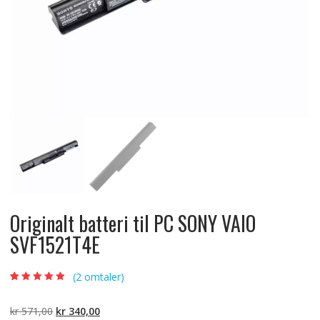
Originalt batteri til PC SONY VAIO
SVF1521T4E
(
2
omtaler)
Vurdert
2
5.00
av
5 basert på
kundevurderinger
Opprinnelig
Nåværende
kr
571,00
kr
340,00