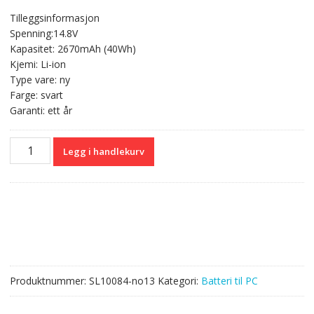
pris
pris
Tilleggsinformasjon
var:
er:
Spenning:14.8V
kr 571,00.
kr 340,00.
Kapasitet: 2670mAh (40Wh)
Kjemi: Li-ion
Type vare: ny
Farge: svart
Garanti: ett år
Originalt
Legg i handlekurv
batteri
til
PC
SONY
VAIO
SVF1521T4E
antall
Produktnummer:
SL10084-no13
Kategori:
Batteri til PC