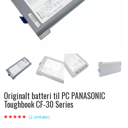
Originalt batteri til PC PANASONIC
Toughbook CF-30 Series
(
2
omtaler)
Vurdert
2
5.00
av
5 basert på