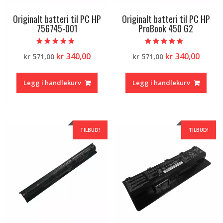
Originalt batteri til PC HP
Originalt batteri til PC HP
756745-001
ProBook 450 G2
Vurdert
Vurdert
Opprinnelig
Nåværende
Opprinnelig
Nåvæ
kr
340,00
kr
340,00
kr
571,00
kr
571,00
5.00
5.00
av 5
av 5
pris
pris
pris
pris
var:
er:
var:
er:
Legg i handlekurv
Legg i handlekurv
kr 571,00.
kr 340,00.
kr 571,00.
kr 340
TILBUD!
TILBUD!