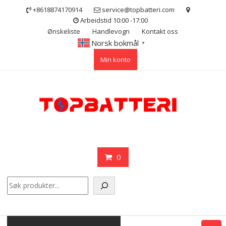
Skip
+8618874170914
service@topbatteri.com
to
Arbeidstid 10:00 -17:00
content
Ønskeliste
Handlevogn
Kontakt oss
Norsk bokmål
▼
Min konto
0
Søk