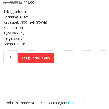
kundevurderinger
Opprinnelig
Nåværende
kr
743,00
kr
441,00
pris
pris
Tilleggsinformasjon
var:
er:
Spenning: 10.8V
kr 743,00.
kr 441,00.
Kapasitet: 7800mAh (86Wh)
Kjemi: Li-ion
Type vare: ny
Farge: svart
Garanti: ett år
Originalt
Legg i handlekurv
batteri
til
PC
PANASONIC
Toughbook
CF-
30
Series
Produktnummer:
SL10058-no3
Kategori:
Batteri til PC
antall