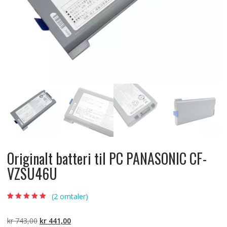
Originalt batteri til PC PANASONIC CF-
VZSU46U
(
2
omtaler)
Vurdert
2
5.00
av
5 basert på
kundevurderinger
Opprinnelig
Nåværende
kr
743,00
kr
441,00