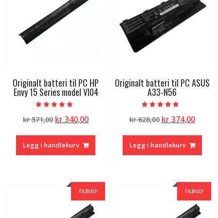
Originalt batteri til PC HP
Originalt batteri til PC ASUS
Envy 15 Series model VI04
A33-N56
Vurdert
Vurdert
Opprinnelig
Nåværende
Opprinnelig
Nåvæ
kr
340,00
kr
374,00
kr
571,00
kr
628,00
5.00
5.00
av 5
av 5
pris
pris
pris
pris
var:
er:
var:
er:
Legg i handlekurv
Legg i handlekurv
kr 571,00.
kr 340,00.
kr 628,00.
kr 374
TILBUD!
TILBUD!