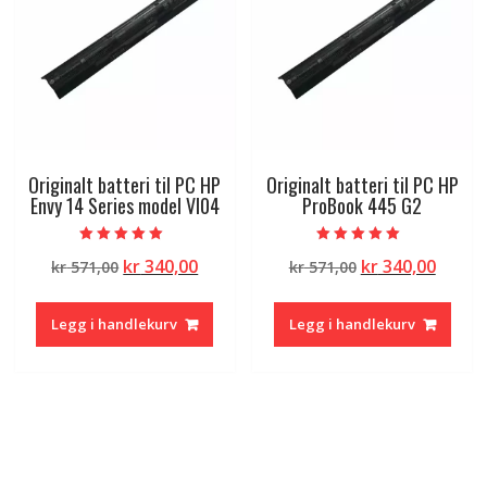
Originalt batteri til PC HP
Originalt batteri til PC HP
Envy 14 Series model VI04
ProBook 445 G2
Vurdert
Vurdert
Opprinnelig
Nåværende
Opprinnelig
Nåvæ
kr
340,00
kr
340,00
kr
571,00
kr
571,00
5.00
5.00
av 5
av 5
pris
pris
pris
pris
var:
er:
var:
er:
Legg i handlekurv
Legg i handlekurv
kr 571,00.
kr 340,00.
kr 571,00.
kr 340