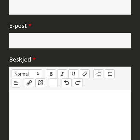
E-post
*
Beskjed
*