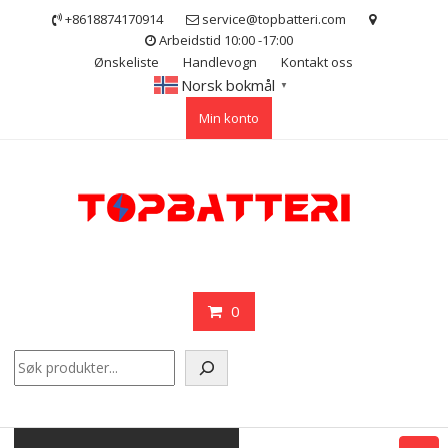
Skip
+8618874170914
service@topbatteri.com
to
Arbeidstid 10:00 -17:00
content
Ønskeliste
Handlevogn
Kontakt oss
Norsk bokmål
▼
Min konto
0
Søk