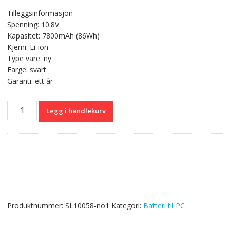
pris
pris
Tilleggsinformasjon
var:
er:
Spenning: 10.8V
kr 743,00.
kr 441,00.
Kapasitet: 7800mAh (86Wh)
Kjemi: Li-ion
Type vare: ny
Farge: svart
Garanti: ett år
Originalt
Legg i handlekurv
batteri
til
PC
PANASONIC
CF-
VZSU46U
antall
Produktnummer:
SL10058-no1
Kategori:
Batteri til PC