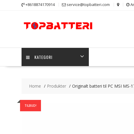
Skip
+8618874170914
service@topbatteri.com
Ar
to
content
KATEGORI
Home
Produkter
Originalt batteri til PC MSI MS-
TILBUD!