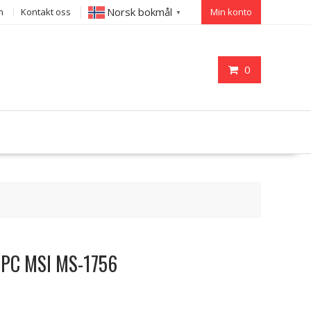
Norsk bokmål
n
Kontakt oss
Min konto
▼
0
il PC MSI MS-1756