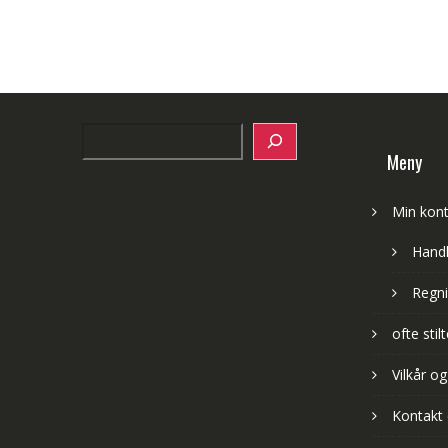
Search
Meny
Min kon
Hand
Regni
ofte sti
Vilkår og
Kontakt