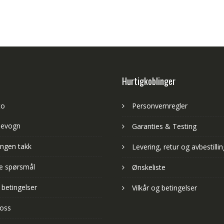
Hurtigkoblinger
to
Personvernregler
levogn
Garanties & Testing
ngen takk
Levering, retur og avbestillin
lte spørsmål
Ønskeliste
 betingelser
Vilkår og betingelser
 oss