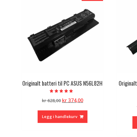
Originalt batteri til PC ASUS N56L82H
Originalt
Vurdert
Opprinnelig
Nåværende
kr
374,00
kr
628,00
4.50
av 5
pris
pris
var:
er:
Legg i handlekurv
kr 628,00.
kr 374,00.