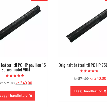
 batteri til PC HP pavilion 15
Originalt batteri til PC HP 7
Series model VI04
Vurdert
Opprinne
kr
340,00
kr
571,00
4.50
Vurdert
av 5
Opprinnelig
Nåværende
kr
340,00
kr
571,00
pris
5.00
av 5
pris
pris
var:
Legg i handlekurv
var:
er:
kr 571,00.
Legg i handlekurv
kr 571,00.
kr 340,00.