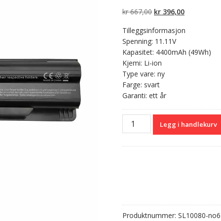
5 basert på
kundevurderinger
Opprinnelig
Nåværend
kr
667,00
kr
396,00
pris
pris
Tilleggsinformasjon
var:
er:
Spenning: 11.11V
kr 667,00.
kr 396,00.
Kapasitet: 4400mAh (49Wh)
Kjemi: Li-ion
Type vare: ny
Farge: svart
Garanti: ett år
Originalt
Legg i handlekurv
batteri
til
PC
MSI
MS-
1756
antall
Produktnummer:
SL10080-no6