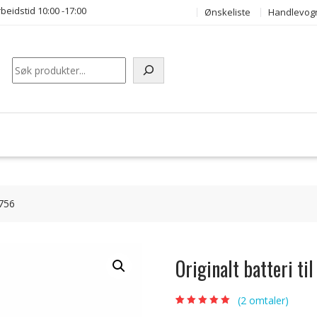
beidstid 10:00 -17:00
Ønskeliste
Handlevog
Søk
1756
Originalt batteri t
(
2
omtaler)
Vurdert
2
5.00
av