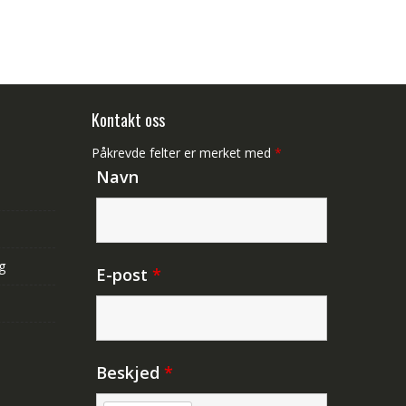
Kontakt oss
Påkrevde felter er merket med
*
Navn
g
E-post
*
Beskjed
*