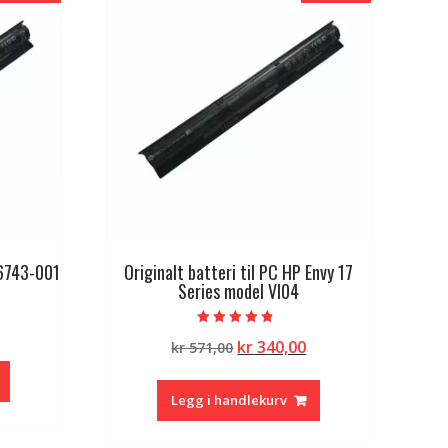
56743-001
Originalt batteri til PC HP Envy 17
Series model VI04
lig
Nåværende
Vurdert
Opprinnelig
Nåværende
kr
340,00
pris
kr
571,00
4.50
av 5
pris
pris
er:
var:
er:
kr 340,00.
Legg i handlekurv
kr 571,00.
kr 340,00.