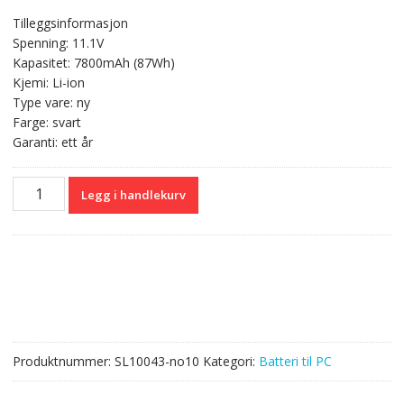
pris
pris
Tilleggsinformasjon
var:
er:
Spenning: 11.1V
kr 724,00.
kr 430,00.
Kapasitet: 7800mAh (87Wh)
Kjemi: Li-ion
Type vare: ny
Farge: svart
Garanti: ett år
Originalt
Legg i handlekurv
batteri
til
PC
MSI
GX780,GX780R
antall
Produktnummer:
SL10043-no10
Kategori:
Batteri til PC