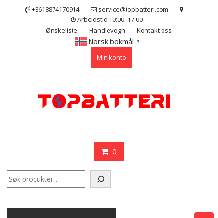
Skip
+8618874170914
service@topbatteri.com
to
Arbeidstid 10:00 -17:00
content
Ønskeliste
Handlevogn
Kontakt oss
Norsk bokmål
▼
Min konto
0
Søk