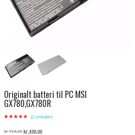
Originalt batteri til PC MSI
GX780,GX780R
(
2
omtaler)
Vurdert
2
5.00
av
5 basert på
kundevurderinger
Opprinnelig
Nåværende
kr
724,00
kr
430,00