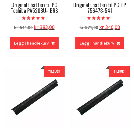
Originalt batteri til PC
Originalt batteri til PC HP
Toshiba PA5208U-1BRS
756478-541
Vurdert
Vurdert
Opprinnelig
Nåværende
Opprinnelig
Nåvæ
kr
383,00
kr
340,00
kr
644,00
kr
571,00
5.00
5.00
av 5
av 5
pris
pris
pris
pris
var:
er:
var:
er:
Legg i handlekurv
Legg i handlekurv
kr 644,00.
kr 383,00.
kr 571,00.
kr 340
TILBUD!
TILBUD!