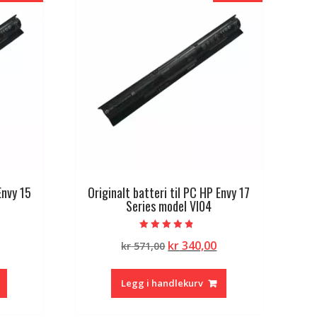
Envy 15
Originalt batteri til PC HP Envy 17
Series model VI04
Vurdert
lig
Nåværende
Opprinnelig
Nåværende
kr
340,00
kr
571,00
4.50
av 5
pris
pris
pris
er:
var:
er:
Legg i handlekurv
kr 340,00.
kr 571,00.
kr 340,00.