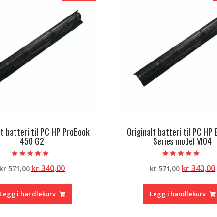
lt batteri til PC HP ProBook
Originalt batteri til PC HP 
450 G2
Series model VI04
Vurdert
Vurdert
Opprinnelig
Nåværende
Opprinne
kr
340,00
kr
340,00
kr
571,00
kr
571,00
5.00
5.00
av 5
av 5
pris
pris
pris
var:
er:
var:
Legg i handlekurv
Legg i handlekurv
kr 571,00.
kr 340,00.
kr 571,00.