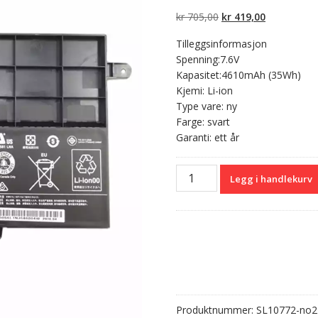
5 basert på
kundevurderinger
Opprinnelig
Nåværend
kr
705,00
kr
419,00
pris
pris
Tilleggsinformasjon
var:
er:
Spenning:7.6V
kr 705,00.
kr 419,00.
Kapasitet:4610mAh (35Wh)
Kjemi: Li-ion
Type vare: ny
Farge: svart
Garanti: ett år
Originalt
Legg i handlekurv
batteri
til
PC
LENOVO
Yoga
510-
14Isk
antall
Produktnummer:
SL10772-no2