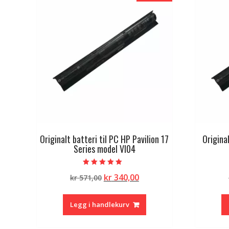
Originalt batteri til PC HP Pavilion 17
Origina
Series model VI04
Vurdert
Opprinnelig
Nåværende
kr
340,00
kr
571,00
5.00
av 5
pris
pris
var:
er:
Legg i handlekurv
kr 571,00.
kr 340,00.