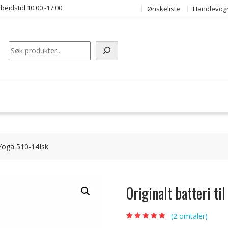
beidstid 10:00 -17:00
Ønskeliste
Handlevog
Søk
 Yoga 510-14Isk
Originalt batteri t
(
2
omtaler)
Vurdert
2
5.00
av