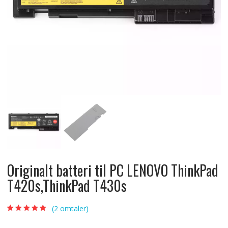
Originalt batteri til PC LENOVO ThinkPad
T420s,ThinkPad T430s
(
2
omtaler)
Vurdert
2
5.00
av
5 basert på