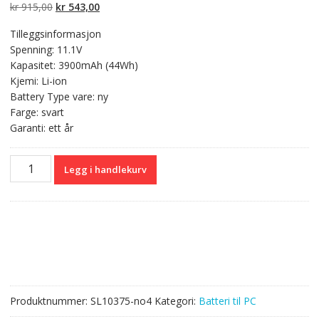
kundevurderinger
Opprinnelig
Nåværende
kr
915,00
kr
543,00
pris
pris
Tilleggsinformasjon
var:
er:
Spenning: 11.1V
kr 915,00.
kr 543,00.
Kapasitet: 3900mAh (44Wh)
Kjemi: Li-ion
Battery Type vare: ny
Farge: svart
Garanti: ett år
Originalt
Legg i handlekurv
batteri
til
PC
LENOVO
ThinkPad
T420s,ThinkPad
T430s
antall
Produktnummer:
SL10375-no4
Kategori:
Batteri til PC