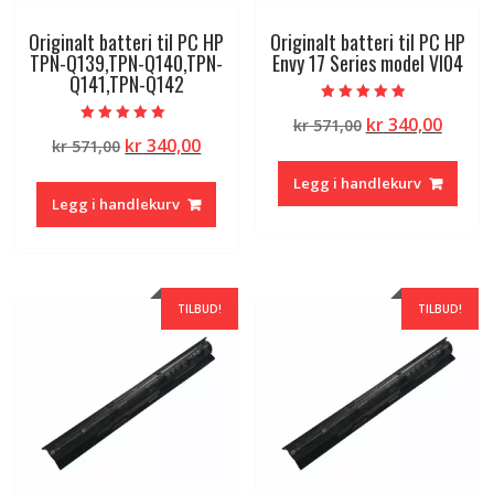
Originalt batteri til PC HP
Originalt batteri til PC HP
TPN-Q139,TPN-Q140,TPN-
Envy 17 Series model VI04
Q141,TPN-Q142
Vurdert
Opprinnelig
Nåvæ
kr
340,00
kr
571,00
4.50
Vurdert
av 5
Opprinnelig
Nåværende
kr
340,00
kr
571,00
pris
pris
5.00
av 5
pris
pris
var:
er:
Legg i handlekurv
var:
er:
kr 571,00.
kr 340
Legg i handlekurv
kr 571,00.
kr 340,00.
TILBUD!
TILBUD!