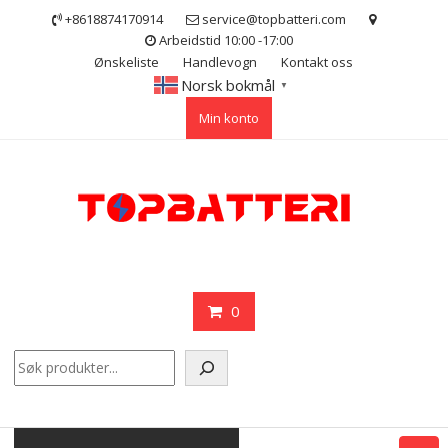
Skip
+8618874170914
service@topbatteri.com
to
Arbeidstid 10:00 -17:00
content
Ønskeliste
Handlevogn
Kontakt oss
Norsk bokmål
▼
Min konto
0
Søk