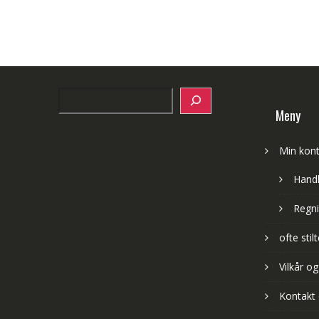
Search
Meny
Min kon
Hand
Regni
ofte sti
Vilkår og
Kontakt