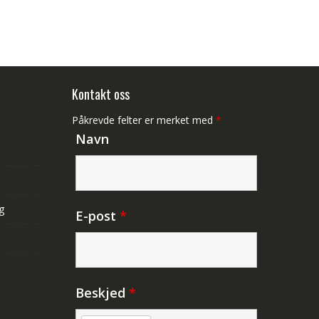
Kontakt oss
Påkrevde felter er merket med
*
Navn
g
E-post
*
Beskjed
*