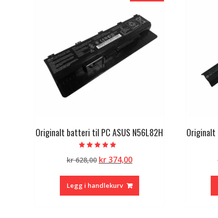
Originalt batteri til PC ASUS N56L82H
Originalt
Vurdert
Opprinnelig
Nåværende
kr
374,00
kr
628,00
4.50
av 5
pris
pris
var:
er:
Legg i handlekurv
kr 628,00.
kr 374,00.