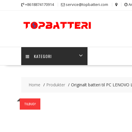
Skip
+8618874170914
service@topbatteri.com
Ar
to
content
KATEGORI
Home
Produkter
Originalt batteri til PC LENOV
TILBUD!