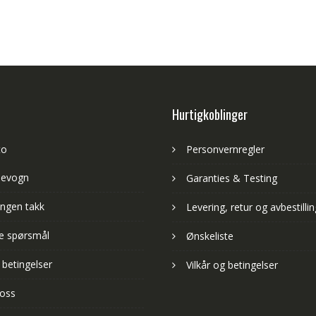
Hurtigkoblinger
to
Personvernregler
levogn
Garanties & Testing
ngen takk
Levering, retur og avbestillin
lte spørsmål
Ønskeliste
 betingelser
Vilkår og betingelser
 oss