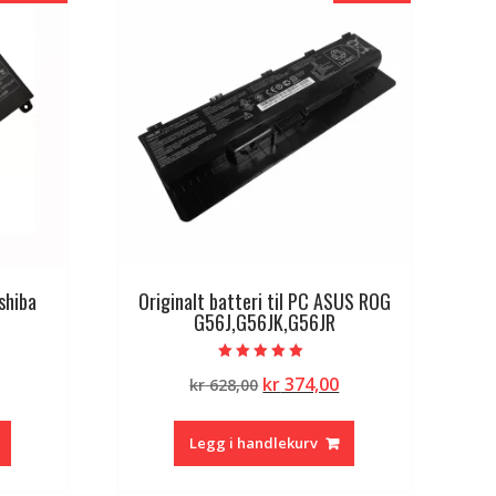
oshiba
Originalt batteri til PC ASUS ROG
G56J,G56JK,G56JR
Vurdert
lig
Nåværende
Opprinnelig
Nåværende
kr
374,00
kr
628,00
5.00
av 5
pris
pris
pris
er:
var:
er:
Legg i handlekurv
kr 383,00.
kr 628,00.
kr 374,00.