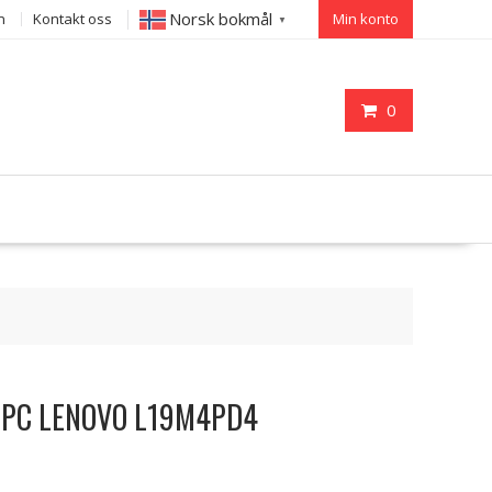
Norsk bokmål
n
Kontakt oss
Min konto
▼
0
til PC LENOVO L19M4PD4