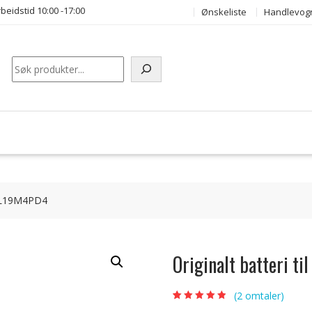
beidstid 10:00 -17:00
Ønskeliste
Handlevog
Søk
O L19M4PD4
Originalt batteri 
(
2
omtaler)
Vurdert
2
4.50