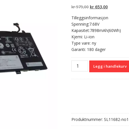
av 5 basert
på
Opprinnelig
Nåværend
kr
979,00
kr
653,00
kundevurdering
er
pris
pris
Tilleggsinformasjon
var:
er:
Spenning:7.68V
kr 979,00.
kr 653,00.
Kapasitet:7898mAh(60Wh)
Kjemi: Li-ion
Type vare: ny
Garanti: 180 dager
Originalt
Legg i handlekurv
batteri
til
PC
LENOVO
L19M4PD4
antall
Produktnummer:
SL11682-no1