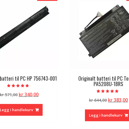
 batteri til PC HP 756743-001
Originalt batteri til PC T
PA5208U-1BRS
Vurdert
Opprinnelig
Nåværende
kr
340,00
kr
571,00
4.50
Vurdert
av 5
Opprinne
kr
383,00
pris
pris
kr
644,00
5.00
av 5
pris
var:
er:
Legg i handlekurv
var:
kr 571,00.
kr 340,00.
Legg i handlekurv
kr 644,00.