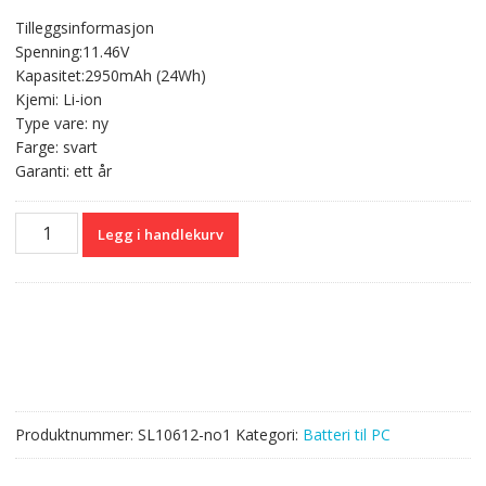
er
pris
pris
Tilleggsinformasjon
var:
er:
Spenning:11.46V
kr 839,00.
kr 498,00.
Kapasitet:2950mAh (24Wh)
Kjemi: Li-ion
Type vare: ny
Farge: svart
Garanti: ett år
Originalt
Legg i handlekurv
batteri
til
PC
LENOVO
L16M3P71
antall
Produktnummer:
SL10612-no1
Kategori:
Batteri til PC