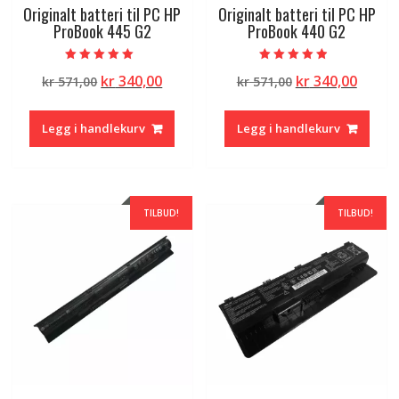
Originalt batteri til PC HP
Originalt batteri til PC HP
ProBook 445 G2
ProBook 440 G2
Vurdert
Vurdert
Opprinnelig
Nåværende
Opprinnelig
Nåvæ
kr
340,00
kr
340,00
kr
571,00
kr
571,00
5.00
4.50
av 5
av 5
pris
pris
pris
pris
var:
er:
var:
er:
Legg i handlekurv
Legg i handlekurv
kr 571,00.
kr 340,00.
kr 571,00.
kr 340
TILBUD!
TILBUD!