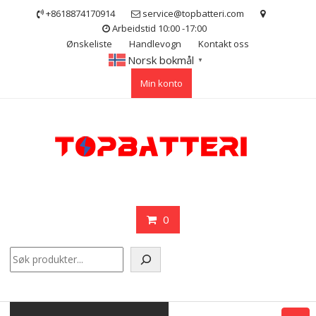
Skip
+8618874170914
service@topbatteri.com
to
Arbeidstid 10:00 -17:00
content
Ønskeliste
Handlevogn
Kontakt oss
Norsk bokmål
▼
Min konto
0
Søk