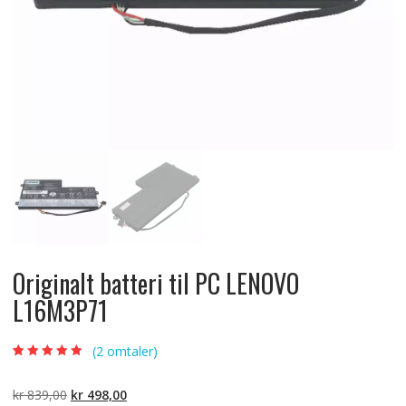
Originalt batteri til PC LENOVO
L16M3P71
(
2
omtaler)
Vurdert
2
4.50
av 5 basert
på
Opprinnelig
Nåværende
kr
839,00
kr
498,00
kundevurdering