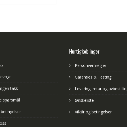
Hurtigkoblinger
to
Personvernregler
levogn
Garanties & Testing
ngen takk
Levering, retur og avbestillin
lte spørsmål
Ønskeliste
 betingelser
Vilkår og betingelser
 oss