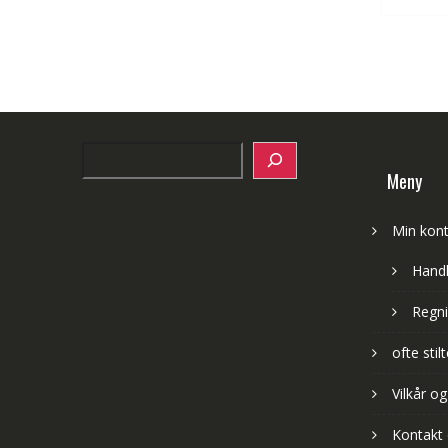
Search
Meny
Min kon
Hand
Regni
ofte sti
Vilkår og
Kontakt