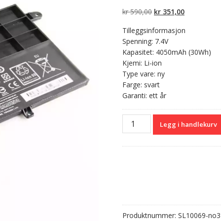
5 basert på
kundevurderinger
Opprinnelig
Nåværend
kr
590,00
kr
351,00
pris
pris
Tilleggsinformasjon
var:
er:
Spenning: 7.4V
kr 590,00.
kr 351,00.
Kapasitet: 4050mAh (30Wh)
Kjemi: Li-ion
Type vare: ny
Farge: svart
Garanti: ett år
Originalt
Legg i handlekurv
batteri
til
PC
LENOVO
L13S4P21
antall
Produktnummer:
SL10069-no3