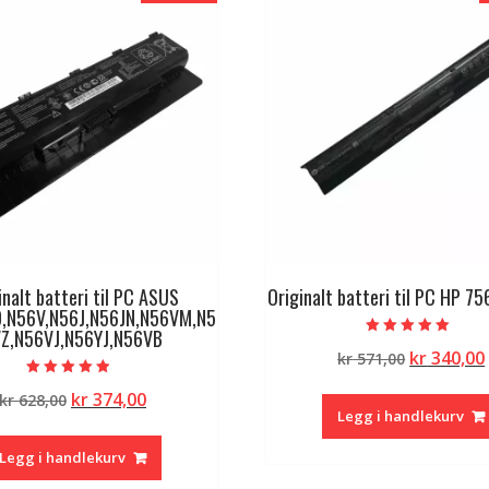
inalt batteri til PC ASUS
Originalt batteri til PC HP 7
,N56V,N56J,N56JN,N56VM,N5
Z,N56VJ,N56YJ,N56VB
Vurdert
Opprinne
kr
340,00
kr
571,00
5.00
av 5
pris
Vurdert
Opprinnelig
Nåværende
kr
374,00
kr
628,00
4.50
var:
av 5
Legg i handlekurv
pris
pris
kr 571,00.
var:
er:
Legg i handlekurv
kr 628,00.
kr 374,00.