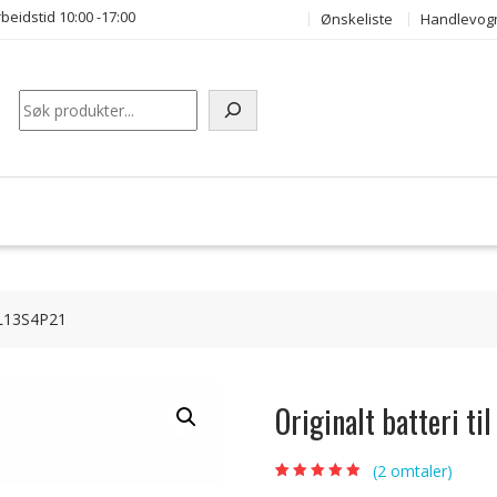
beidstid 10:00 -17:00
Ønskeliste
Handlevog
Søk
 L13S4P21
Originalt batteri 
(
2
omtaler)
Vurdert
2
5.00
av