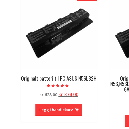
Originalt batteri til PC ASUS N56L82H
Orig
N56,N56D
6V
Vurdert
Opprinnelig
Nåværende
kr
374,00
kr
628,00
4.50
av 5
pris
pris
var:
er:
Legg i handlekurv
kr 628,00.
kr 374,00.