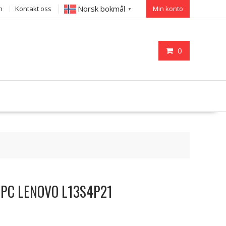
Norsk bokmål
n
Kontakt oss
Min konto
▼
0
til PC LENOVO L13S4P21