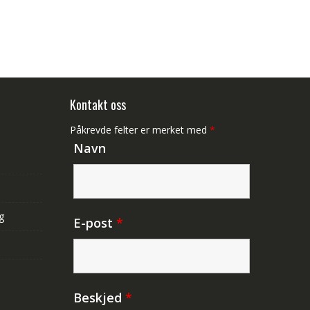
Kontakt oss
Påkrevde felter er merket med
*
Navn
g
E-post
*
Beskjed
*