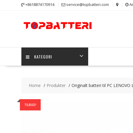
Skip
+8618874170914
service@topbatteri.com
Ar
to
content
KATEGORI
Home
Produkter
Originalt batteri til PC LENOVO
TILBUD!