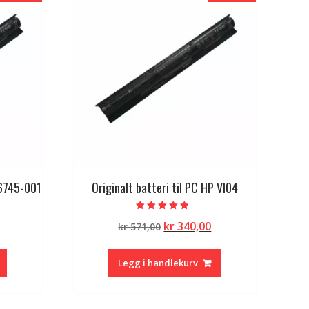
56745-001
Originalt batteri til PC HP VI04
Vurdert
lig
Nåværende
Opprinnelig
Nåværende
kr
340,00
kr
571,00
4.50
av 5
pris
pris
pris
er:
var:
er:
Legg i handlekurv
kr 340,00.
kr 571,00.
kr 340,00.