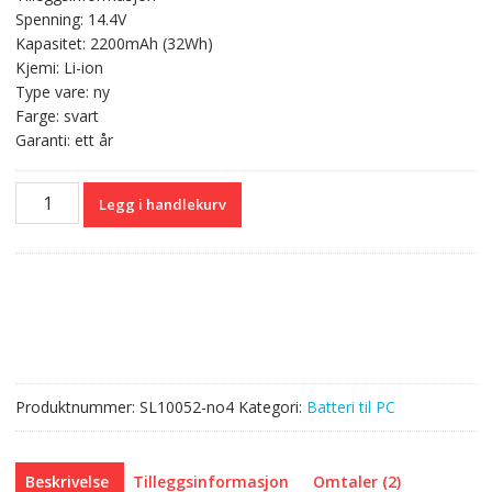
var:
er:
Spenning: 14.4V
kr 552,00.
kr 329,00.
Kapasitet: 2200mAh (32Wh)
Kjemi: Li-ion
Type vare: ny
Farge: svart
Garanti: ett år
Originalt
Legg i handlekurv
batteri
til
PC
Lenovo
L12M4E01
antall
Produktnummer:
SL10052-no4
Kategori:
Batteri til PC
Beskrivelse
Tilleggsinformasjon
Omtaler (2)