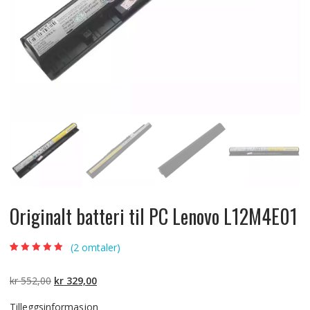
Originalt batteri til PC Lenovo L12M4E01
(
2
omtaler)
Vurdert
2
4.50
av 5 basert
på
Opprinnelig
Nåværende
kr
552,00
kr
329,00
kundevurdering
er
pris
pris
Tilleggsinformasjon