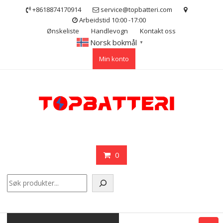
Skip
+8618874170914
service@topbatteri.com
to
Arbeidstid 10:00 -17:00
content
Ønskeliste
Handlevogn
Kontakt oss
Norsk bokmål
▼
Min konto
0
Søk