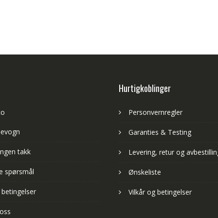
Hurtigkoblinger
to
Personvernregler
levogn
Garanties & Testing
ngen takk
Levering, retur og avbestillin
lte spørsmål
Ønskeliste
 betingelser
Vilkår og betingelser
 oss