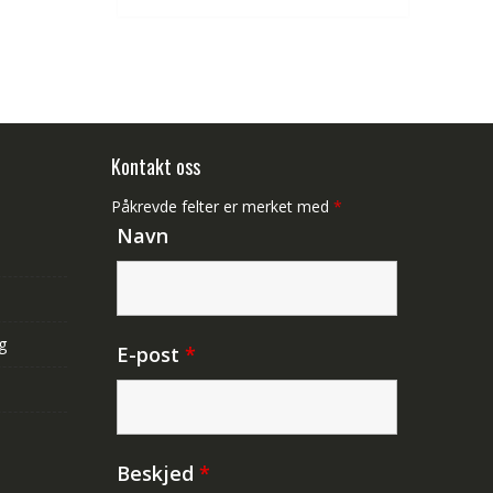
Kontakt oss
Påkrevde felter er merket med
*
Navn
g
E-post
*
Beskjed
*