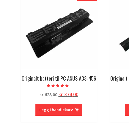
Originalt batteri til PC ASUS A33-N56
Originalt
Vurdert
Opprinnelig
Nåværende
kr
374,00
kr
628,00
5.00
av 5
pris
pris
var:
er:
Legg i handlekurv
kr 628,00.
kr 374,00.