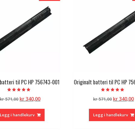
 batteri til PC HP 756743-001
Originalt batteri til PC HP 7
Vurdert
Vurdert
Opprinnelig
Nåværende
Opprinne
kr
340,00
kr
340,00
kr
571,00
kr
571,00
4.50
5.00
av 5
av 5
pris
pris
pris
var:
er:
var:
Legg i handlekurv
Legg i handlekurv
kr 571,00.
kr 340,00.
kr 571,00.