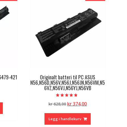
56479-421
Originalt batteri til PC ASUS
N56,N56D,N56V,N56J,N56JN,N56VM,N5
6VZ,N56VJ,N56YJ,N56VB
lig
Nåværende
pris
Vurdert
Opprinnelig
Nåværende
kr
374,00
kr
628,00
4.50
er:
av 5
pris
pris
kr 340,00.
var:
er:
Legg i handlekurv
kr 628,00.
kr 374,00.