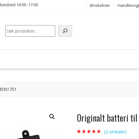
beidstid 10:00 -17:00
Ønskeliste
Handlevog
Søk
O 45N1751
Originalt batteri t
(
2
omtaler)
Vurdert
2
5.00
av