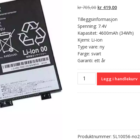
5 basert på
kundevurderinger
Opprinnelig
Nåværend
kr
705,00
kr
419,00
pris
pris
Tilleggsinformasjon
var:
er:
Spenning: 7.4V
kr 705,00.
kr 419,00.
Kapasitet: 4600mAh (34Wh)
Kjemi: Li-ion
Type vare: ny
Farge: svart
Garanti: ett år
Originalt
Legg i handlekurv
batteri
til
PC
LENOVO
45N1751
antall
Produktnummer:
SL10056-no2