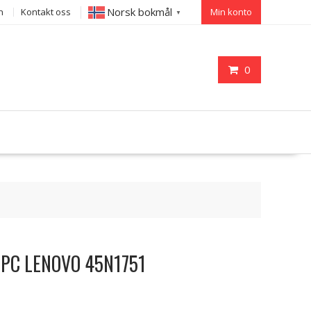
Norsk bokmål
n
Kontakt oss
Min konto
▼
0
il PC LENOVO 45N1751