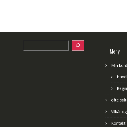
Search
Meny
Min kon
Hand
Regni
ofte sti
Vilkår og
Kontakt