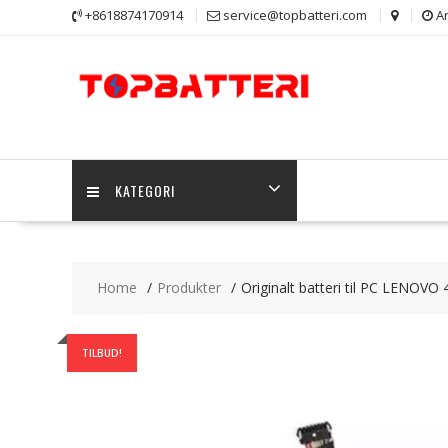
Skip
+8618874170914
service@topbatteri.com
Ar
to
content
KATEGORI
Home
Produkter
Originalt batteri til PC LENOV
TILBUD!