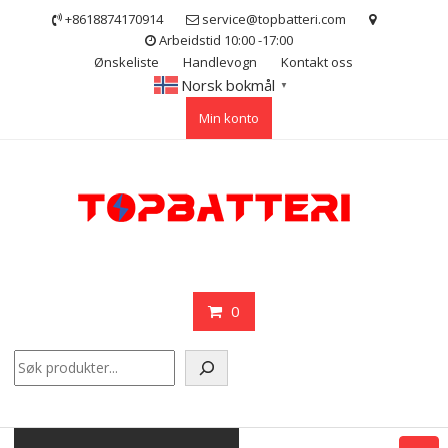
Skip
+8618874170914
service@topbatteri.com
to
Arbeidstid 10:00 -17:00
content
Ønskeliste
Handlevogn
Kontakt oss
Norsk bokmål
▼
Min konto
0
Søk