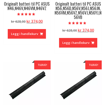
Originalt batteri til PC ASUS
Originalt batteri til PC ASUS
N46,N46V,N46VM,N46VZ
N56,N56D,N56V,N56J,N56JN,
N56VM,N56VZ,N56VJ,N56YJ,N
56VB
Vurdert
Opprinnelig
Nåværende
kr
374,00
kr
628,00
5.00
av 5
pris
pris
Vurdert
Opprinnelig
Nåvæ
kr
374,00
kr
628,00
4.50
var:
er:
av 5
Legg i handlekurv
pris
pris
kr 628,00.
kr 374,00.
var:
er:
Legg i handlekurv
kr 628,00.
kr 374
TILBUD!
TILBUD!