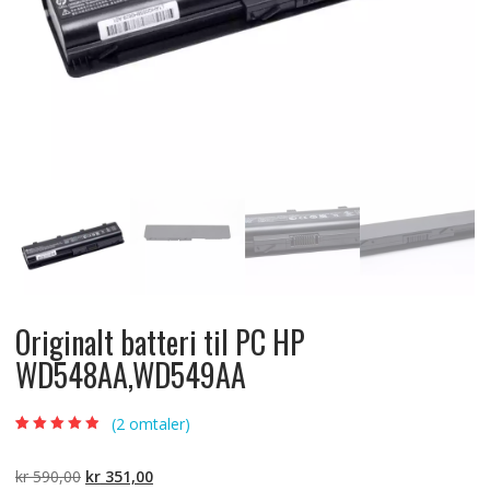
Originalt batteri til PC HP
WD548AA,WD549AA
(
2
omtaler)
Vurdert
2
4.50
av 5 basert
på
Opprinnelig
Nåværende
kr
590,00
kr
351,00
kundevurdering