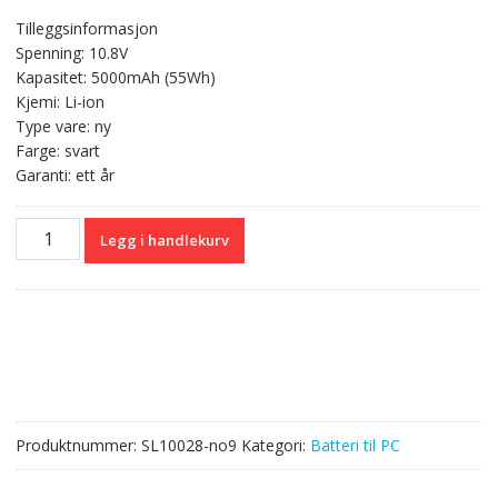
er
pris
pris
Tilleggsinformasjon
var:
er:
Spenning: 10.8V
kr 590,00.
kr 351,00.
Kapasitet: 5000mAh (55Wh)
Kjemi: Li-ion
Type vare: ny
Farge: svart
Garanti: ett år
Originalt
Legg i handlekurv
batteri
til
PC
HP
WD548AA,WD549AA
antall
Produktnummer:
SL10028-no9
Kategori:
Batteri til PC