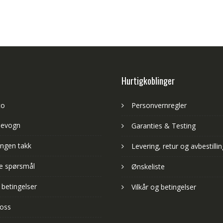
Hurtigkoblinger
to
Personvernregler
levogn
Garanties & Testing
ngen takk
Levering, retur og avbestillin
lte spørsmål
Ønskeliste
 betingelser
Vilkår og betingelser
 oss