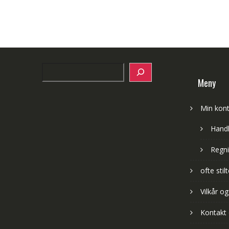
Search
Meny
Min kon
Hand
Regni
ofte sti
Vilkår og
Kontakt