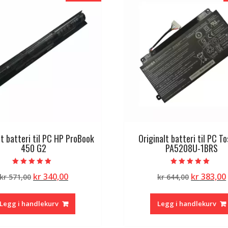
lt batteri til PC HP ProBook
Originalt batteri til PC T
450 G2
PA5208U-1BRS
Vurdert
Vurdert
Opprinnelig
Nåværende
Opprinne
kr
340,00
kr
383,00
kr
571,00
kr
644,00
5.00
5.00
av 5
av 5
pris
pris
pris
var:
er:
var:
Legg i handlekurv
Legg i handlekurv
kr 571,00.
kr 340,00.
kr 644,00.