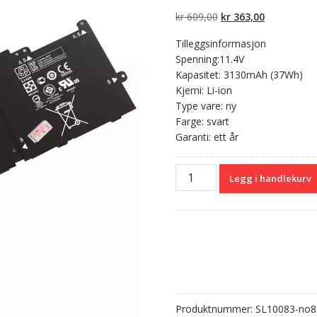
5 basert på
kundevurderinger
Opprinnelig
Nåværend
kr
609,00
kr
363,00
pris
pris
Tilleggsinformasjon
var:
er:
Spenning:11.4V
kr 609,00.
kr 363,00.
Kapasitet: 3130mAh (37Wh)
Kjemi: Li-ion
Type vare: ny
Farge: svart
Garanti: ett år
Originalt
Legg i handlekurv
batteri
til
PC
HP
TPN-
Q156
antall
Produktnummer:
SL10083-no8