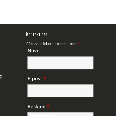
Kontakt oss
Påkrevde felter er merket med
*
Navn
g
E-post
*
Beskjed
*