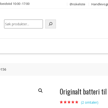
beidstid 10:00 -17:00
Ønskeliste
Handlevog
Søk
-Q156
Originalt batteri t
(
2
omtaler)
Vurdert
2
5.00
av