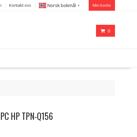
Norsk bokmål
n
Kontakt oss
Min konto
▼
0
il PC HP TPN-Q156