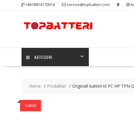
Skip
+8618874170914
service@topbatteri.com
Ar
to
content
KATEGORI
Home
Produkter
Originalt batteri til PC HP TPN
TILBUD!