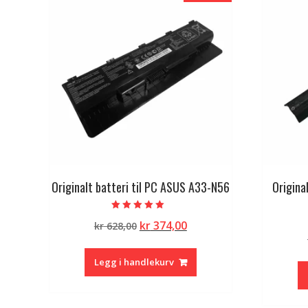
Originalt batteri til PC ASUS A33-N56
Origina
Vurdert
Opprinnelig
Nåværende
kr
374,00
kr
628,00
5.00
av 5
pris
pris
var:
er:
Legg i handlekurv
kr 628,00.
kr 374,00.