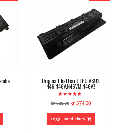
oshiba
Originalt batteri til PC ASUS
N46,N46V,N46VM,N46VZ
Vurdert
lig
Nåværende
Opprinnelig
Nåværende
kr
374,00
kr
628,00
5.00
av 5
pris
pris
pris
er:
var:
er:
Legg i handlekurv
kr 383,00.
kr 628,00.
kr 374,00.