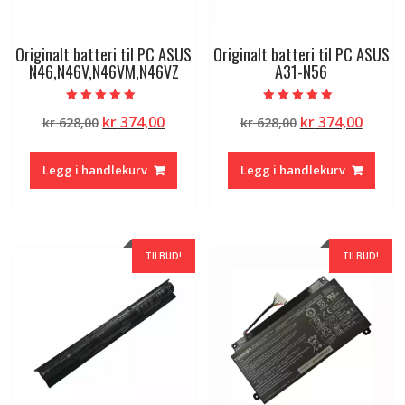
Originalt batteri til PC ASUS
Originalt batteri til PC ASUS
N46,N46V,N46VM,N46VZ
A31-N56
Vurdert
Vurdert
Opprinnelig
Nåværende
Opprinnelig
Nåvæ
kr
374,00
kr
374,00
kr
628,00
kr
628,00
5.00
5.00
av 5
av 5
pris
pris
pris
pris
var:
er:
var:
er:
Legg i handlekurv
Legg i handlekurv
kr 628,00.
kr 374,00.
kr 628,00.
kr 374
TILBUD!
TILBUD!