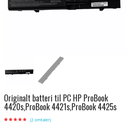
Originalt batteri til PC HP ProBook
4420s,ProBook 4421s,ProBook 4425s
(
2
omtaler)
Vurdert
2
5.00
av
5 basert på