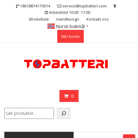
Skip
+8618874170914
service@topbatteri.com
to
Arbeidstid 10:00 -17:00
content
Ønskeliste
Handlevogn
Kontakt oss
Norsk bokmål
▼
Min konto
0
Søk