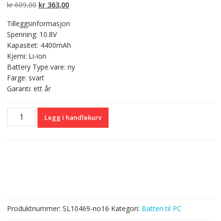
kundevurderinger
Opprinnelig
Nåværende
kr
609,00
kr
363,00
pris
pris
Tilleggsinformasjon
var:
er:
Spenning: 10.8V
kr 609,00.
kr 363,00.
Kapasitet: 4400mAh
Kjemi: Li-ion
Battery Type vare: ny
Farge: svart
Garanti: ett år
Originalt
Legg i handlekurv
batteri
til
PC
HP
ProBook
4420s,ProBook
4421s,ProBook
4425s
Produktnummer:
SL10469-no16
Kategori:
Batteri til PC
antall