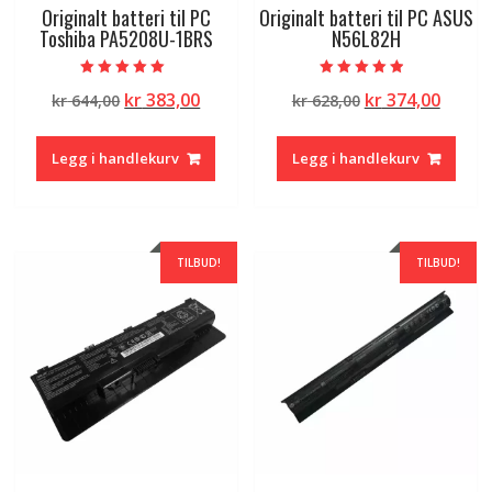
Originalt batteri til PC
Originalt batteri til PC ASUS
Toshiba PA5208U-1BRS
N56L82H
Vurdert
Vurdert
Opprinnelig
Nåværende
Opprinnelig
Nåvæ
kr
383,00
kr
374,00
kr
644,00
kr
628,00
5.00
4.50
av 5
av 5
pris
pris
pris
pris
var:
er:
var:
er:
Legg i handlekurv
Legg i handlekurv
kr 644,00.
kr 383,00.
kr 628,00.
kr 374
TILBUD!
TILBUD!