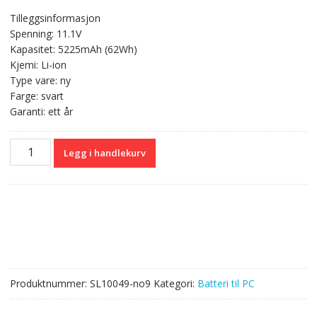
pris
pris
Tilleggsinformasjon
var:
er:
Spenning: 11.1V
kr 667,00.
kr 396,00.
Kapasitet: 5225mAh (62Wh)
Kjemi: Li-ion
Type vare: ny
Farge: svart
Garanti: ett år
Originalt
Legg i handlekurv
batteri
til
PC
HP
P106,PIO6,P1O6,PI06XL,PI09
antall
Produktnummer:
SL10049-no9
Kategori:
Batteri til PC