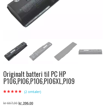
Originalt batteri til PC HP
P106,PIO6,P1O6,PI06XL,PI09
(
2
omtaler)
Vurdert
2
5.00
av
5 basert på
kundevurderinger
Opprinnelig
Nåværende
kr
667,00
kr
396,00