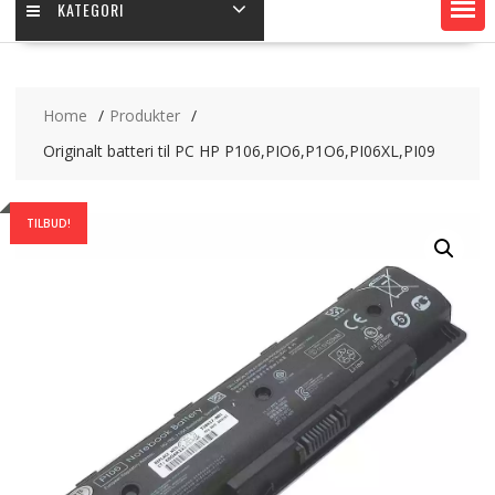
KATEGORI
Home
Produkter
Originalt batteri til PC HP P106,PIO6,P1O6,PI06XL,PI09
TILBUD!