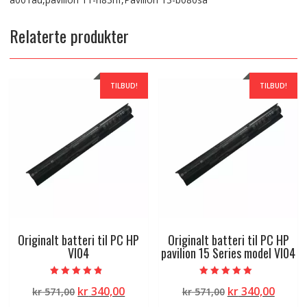
Relaterte produkter
TILBUD!
TILBUD!
Originalt batteri til PC HP
Originalt batteri til PC HP
VI04
pavilion 15 Series model VI04
Vurdert
Vurdert
Opprinnelig
Nåværende
Opprinnelig
Nåvæ
kr
340,00
kr
340,00
kr
571,00
kr
571,00
4.50
5.00
av 5
av 5
pris
pris
pris
pris