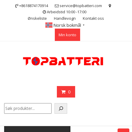
Skip
+8618874170914
service@topbatteri.com
to
Arbeidstid 10:00 -17:00
content
Ønskeliste
Handlevogn
Kontakt oss
Norsk bokmål
▼
Min konto
0
Søk