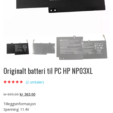
Originalt batteri til PC HP NP03XL
(
2
omtaler)
Vurdert
2
4.50
av 5 basert
på
Opprinnelig
Nåværende
kr
609,00
kr
363,00
kundevurdering
er
pris
pris
Tilleggsinformasjon
var:
er:
Spenning: 11.4V
kr 609,00.
kr 363,00.