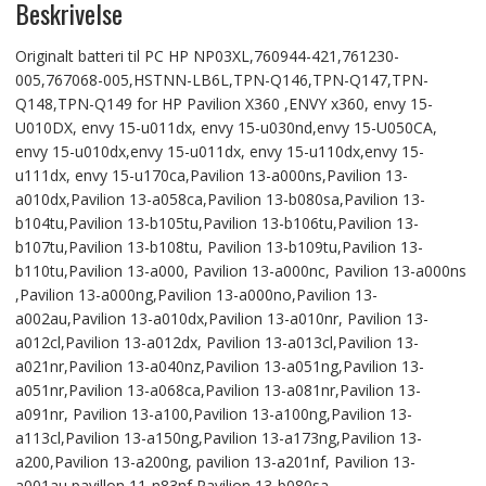
Beskrivelse
Originalt batteri til PC HP NP03XL,760944-421,761230-
005,767068-005,HSTNN-LB6L,TPN-Q146,TPN-Q147,TPN-
Q148,TPN-Q149 for HP Pavilion X360 ,ENVY x360, envy 15-
U010DX, envy 15-u011dx, envy 15-u030nd,envy 15-U050CA,
envy 15-u010dx,envy 15-u011dx, envy 15-u110dx,envy 15-
u111dx, envy 15-u170ca,Pavilion 13-a000ns,Pavilion 13-
a010dx,Pavilion 13-a058ca,Pavilion 13-b080sa,Pavilion 13-
b104tu,Pavilion 13-b105tu,Pavilion 13-b106tu,Pavilion 13-
b107tu,Pavilion 13-b108tu, Pavilion 13-b109tu,Pavilion 13-
b110tu,Pavilion 13-a000, Pavilion 13-a000nc, Pavilion 13-a000ns
,Pavilion 13-a000ng,Pavilion 13-a000no,Pavilion 13-
a002au,Pavilion 13-a010dx,Pavilion 13-a010nr, Pavilion 13-
a012cl,Pavilion 13-a012dx, Pavilion 13-a013cl,Pavilion 13-
a021nr,Pavilion 13-a040nz,Pavilion 13-a051ng,Pavilion 13-
a051nr,Pavilion 13-a068ca,Pavilion 13-a081nr,Pavilion 13-
a091nr, Pavilion 13-a100,Pavilion 13-a100ng,Pavilion 13-
a113cl,Pavilion 13-a150ng,Pavilion 13-a173ng,Pavilion 13-
a200,Pavilion 13-a200ng, pavilion 13-a201nf, Pavilion 13-
a001au,pavillon 11-n83nf,Pavilion 13-b080sa