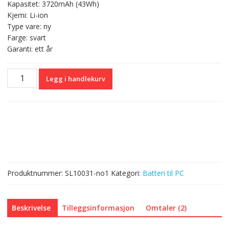
Kapasitet: 3720mAh (43Wh)
Kjemi: Li-ion
Type vare: ny
Farge: svart
Garanti: ett år
Originalt
Legg i handlekurv
batteri
til
PC
HP
NP03XL
antall
Produktnummer:
SL10031-no1
Kategori:
Batteri til PC
Beskrivelse
Tilleggsinformasjon
Omtaler (2)