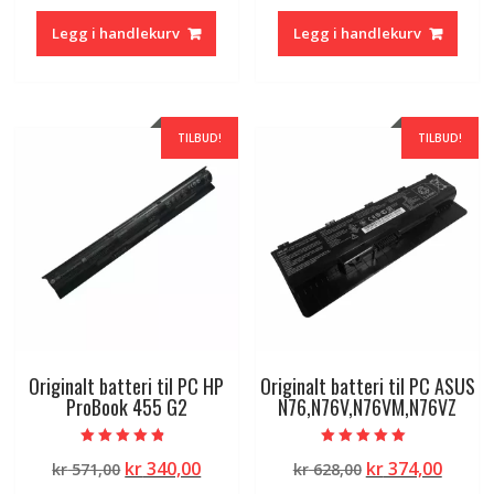
var:
er:
var:
er:
Legg i handlekurv
Legg i handlekurv
kr 571,00.
kr 340,00.
kr 571,00.
kr 340
TILBUD!
TILBUD!
Originalt batteri til PC HP
Originalt batteri til PC ASUS
ProBook 455 G2
N76,N76V,N76VM,N76VZ
Vurdert
Vurdert
Opprinnelig
Nåværende
Opprinnelig
Nåvæ
kr
340,00
kr
374,00
kr
571,00
kr
628,00
4.50
5.00
av 5
av 5
pris
pris
pris
pris