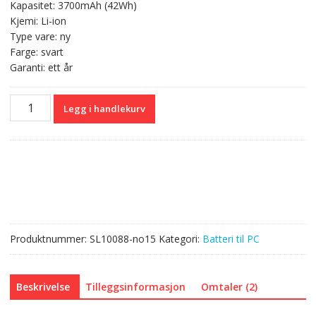
Kapasitet: 3700mAh (42Wh)
Kjemi: Li-ion
Type vare: ny
Farge: svart
Garanti: ett år
Originalt
Legg i handlekurv
batteri
til
PC
HP
L7Z22PA
antall
Produktnummer:
SL10088-no15
Kategori:
Batteri til PC
Beskrivelse
Tilleggsinformasjon
Omtaler (2)