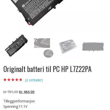
Originalt batteri til PC HP L7Z22PA
(
2
omtaler)
Vurdert
2
5.00
av
5 basert på
kundevurderinger
Opprinnelig
Nåværende
kr
781,00
kr
464,00
pris
pris
Tilleggsinformasjon
var:
er:
Spenning:11.1V
kr 781,00.
kr 464,00.