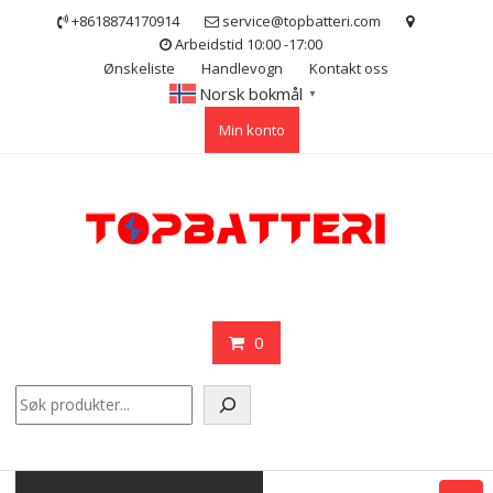
Skip
+8618874170914
service@topbatteri.com
to
Arbeidstid 10:00 -17:00
content
Ønskeliste
Handlevogn
Kontakt oss
Norsk bokmål
▼
Min konto
0
Søk