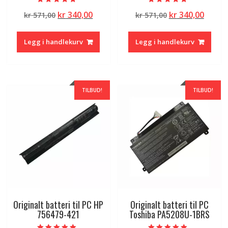
Vurdert
Vurdert
Opprinnelig
Nåværende
Opprinnelig
Nåvæ
kr
340,00
kr
340,00
kr
571,00
kr
571,00
5.00
4.50
av 5
av 5
pris
pris
pris
pris
var:
er:
var:
er:
Legg i handlekurv
Legg i handlekurv
kr 571,00.
kr 340,00.
kr 571,00.
kr 340
TILBUD!
TILBUD!
Originalt batteri til PC HP
Originalt batteri til PC
756479-421
Toshiba PA5208U-1BRS