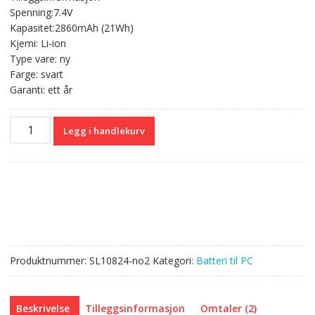
var:
er:
Spenning:7.4V
kr 602,00.
kr 358,00.
Kapasitet:2860mAh (21Wh)
Kjemi: Li-ion
Type vare: ny
Farge: svart
Garanti: ett år
Originalt
Legg i handlekurv
batteri
til
PC
HP
722232-
001
antall
Produktnummer:
SL10824-no2
Kategori:
Batteri til PC
Beskrivelse
Tilleggsinformasjon
Omtaler (2)