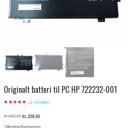
Originalt batteri til PC HP 722232-001
(
2
omtaler)
Vurdert
2
5.00
av
5 basert på
kundevurderinger
Opprinnelig
Nåværende
kr
602,00
kr
358,00
pris
pris
Tilleggsinformasjon