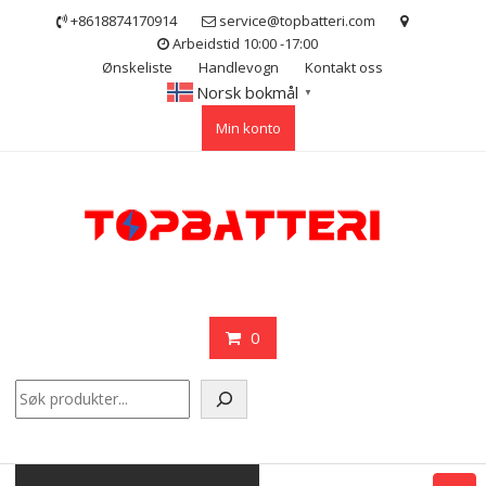
Skip
+8618874170914
service@topbatteri.com
to
Arbeidstid 10:00 -17:00
content
Ønskeliste
Handlevogn
Kontakt oss
Norsk bokmål
▼
Min konto
0
Søk