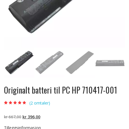
Originalt batteri til PC HP 710417-001
(
2
omtaler)
Vurdert
2
4.50
av 5 basert
på
Opprinnelig
Nåværende
kr
667,00
kr
396,00
kundevurdering
er
pris
pris
Tilleggsinformasjon