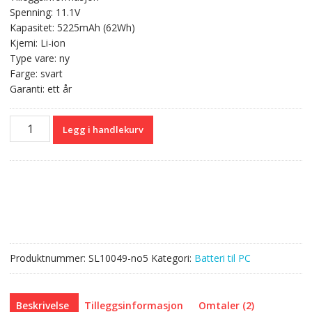
var:
er:
Spenning: 11.1V
kr 667,00.
kr 396,00.
Kapasitet: 5225mAh (62Wh)
Kjemi: Li-ion
Type vare: ny
Farge: svart
Garanti: ett år
Originalt
Legg i handlekurv
batteri
til
PC
HP
710417-
001
antall
Produktnummer:
SL10049-no5
Kategori:
Batteri til PC
Beskrivelse
Tilleggsinformasjon
Omtaler (2)