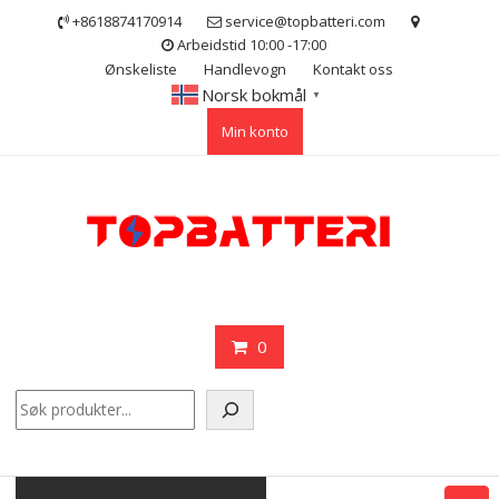
Skip
+8618874170914
service@topbatteri.com
to
Arbeidstid 10:00 -17:00
content
Ønskeliste
Handlevogn
Kontakt oss
Norsk bokmål
▼
Min konto
0
Søk