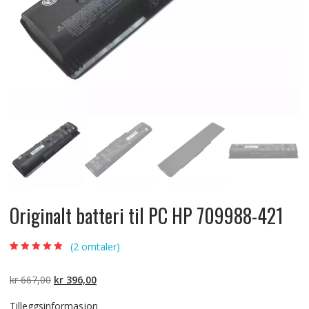
Originalt batteri til PC HP 709988-421
(
2
omtaler)
Vurdert
2
5.00
av
5 basert på
kundevurderinger
Opprinnelig
Nåværende
kr
667,00
kr
396,00
pris
pris
Tilleggsinformasjon