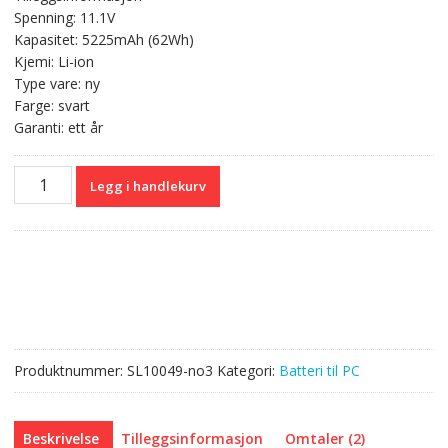
var:
er:
Spenning: 11.1V
kr 667,00.
kr 396,00.
Kapasitet: 5225mAh (62Wh)
Kjemi: Li-ion
Type vare: ny
Farge: svart
Garanti: ett år
Originalt
Legg i handlekurv
batteri
til
PC
HP
709988-
421
antall
Produktnummer:
SL10049-no3
Kategori:
Batteri til PC
Beskrivelse
Tilleggsinformasjon
Omtaler (2)