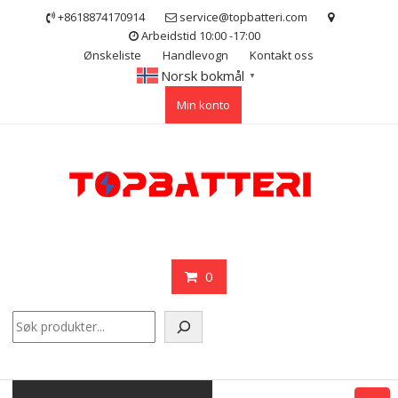
Skip
+8618874170914
service@topbatteri.com
to
Arbeidstid 10:00 -17:00
content
Ønskeliste
Handlevogn
Kontakt oss
Norsk bokmål
▼
Min konto
0
Søk