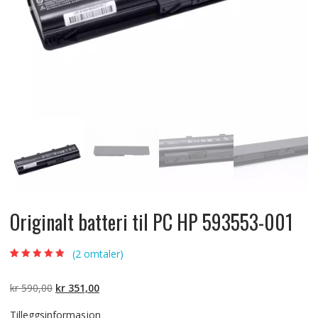
Originalt batteri til PC HP 593553-001
(
2
omtaler)
Vurdert
2
5.00
av
5 basert på
kundevurderinger
Opprinnelig
Nåværende
kr
590,00
kr
351,00
pris
pris
Tilleggsinformasjon