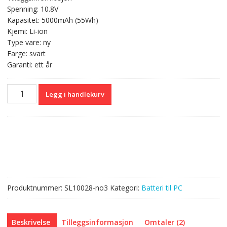
var:
er:
Spenning: 10.8V
kr 590,00.
kr 351,00.
Kapasitet: 5000mAh (55Wh)
Kjemi: Li-ion
Type vare: ny
Farge: svart
Garanti: ett år
Originalt
Legg i handlekurv
batteri
til
PC
HP
593553-
001
antall
Produktnummer:
SL10028-no3
Kategori:
Batteri til PC
Beskrivelse
Tilleggsinformasjon
Omtaler (2)