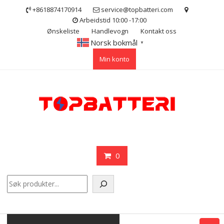
Skip
+8618874170914
service@topbatteri.com
to
Arbeidstid 10:00 -17:00
content
Ønskeliste
Handlevogn
Kontakt oss
Norsk bokmål
▼
Min konto
0
Søk