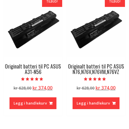
TILBUD!
TILBUD!
Originalt batteri til PC ASUS
Originalt batteri til PC ASUS
A31-N56
N76,N76V,N76VM,N76VZ
Vurdert
Vurdert
Opprinnelig
Nåværende
Opprinnelig
Nåvæ
kr
374,00
kr
374,00
kr
628,00
kr
628,00
5.00
5.00
av 5
av 5
pris
pris
pris
pris
var:
er:
var:
er:
Legg i handlekurv
Legg i handlekurv
kr 628,00.
kr 374,00.
kr 628,00.
kr 374