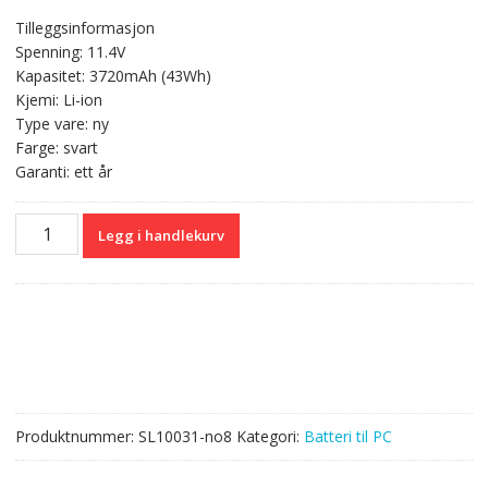
pris
pris
Tilleggsinformasjon
var:
er:
Spenning: 11.4V
kr 609,00.
kr 363,00.
Kapasitet: 3720mAh (43Wh)
Kjemi: Li-ion
Type vare: ny
Farge: svart
Garanti: ett år
Originalt
Legg i handlekurv
batteri
til
PC
HP
Pavilion
X360
13-
A010DX.
Produktnummer:
SL10031-no8
Kategori:
Batteri til PC
antall