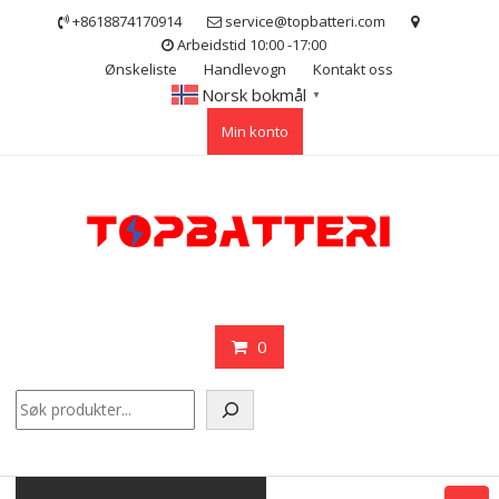
Skip
+8618874170914
service@topbatteri.com
to
Arbeidstid 10:00 -17:00
content
Ønskeliste
Handlevogn
Kontakt oss
Norsk bokmål
▼
Min konto
0
Søk