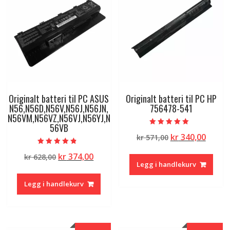
Originalt batteri til PC ASUS
Originalt batteri til PC HP
N56,N56D,N56V,N56J,N56JN,
756478-541
N56VM,N56VZ,N56VJ,N56YJ,N
56VB
Vurdert
Opprinnelig
Nåvæ
kr
340,00
kr
571,00
5.00
av 5
pris
pris
Vurdert
Opprinnelig
Nåværende
kr
374,00
kr
628,00
4.50
var:
er:
av 5
Legg i handlekurv
pris
pris
kr 571,00.
kr 340
var:
er:
Legg i handlekurv
kr 628,00.
kr 374,00.