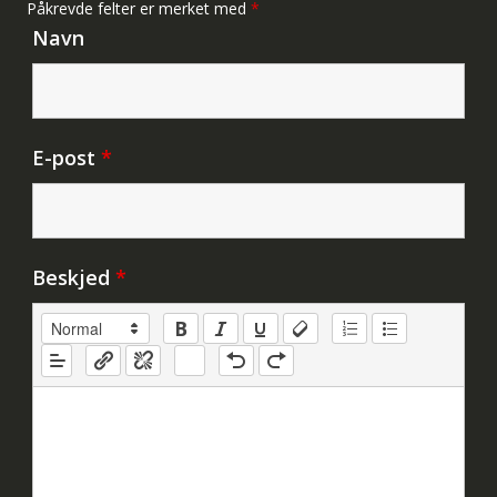
Påkrevde felter er merket med
*
Navn
E-post
*
Beskjed
*