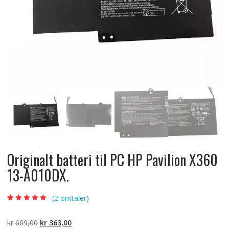
Originalt batteri til PC HP Pavilion X360
13-A010DX.
(
2
omtaler)
Vurdert
2
5.00
av
5 basert på
kundevurderinger
Opprinnelig
Nåværende
kr
609,00
kr
363,00