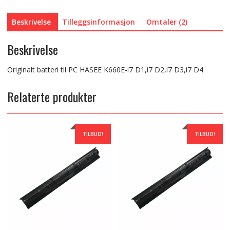
antall
Beskrivelse
Tilleggsinformasjon
Omtaler (2)
Beskrivelse
Originalt batteri til PC HASEE K660E-i7 D1,i7 D2,i7 D3,i7 D4
Relaterte produkter
TILBUD!
TILBUD!