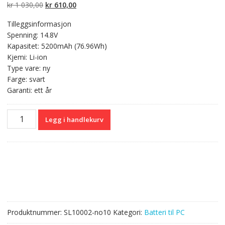
kundevurderinger
Opprinnelig
Nåværende
kr
1 030,00
kr
610,00
pris
pris
Tilleggsinformasjon
var:
er:
Spenning: 14.8V
kr 1
kr 610,00.
Kapasitet: 5200mAh (76.96Wh)
030,00.
Kjemi: Li-ion
Type vare: ny
Farge: svart
Garanti: ett år
Originalt
Legg i handlekurv
batteri
til
PC
HASEE
K660E-
i7
D1,i7
D2,i7
Produktnummer:
SL10002-no10
Kategori:
Batteri til PC
D3,i7
D4