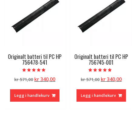
Originalt batteri til PC HP
Originalt batteri til PC HP
756478-541
756745-001
Vurdert
Vurdert
Opprinnelig
Nåværende
Opprinnelig
Nåvæ
kr
340,00
kr
340,00
kr
571,00
kr
571,00
5.00
5.00
av 5
av 5
pris
pris
pris
pris
var:
er:
var:
er:
Legg i handlekurv
Legg i handlekurv
kr 571,00.
kr 340,00.
kr 571,00.
kr 340