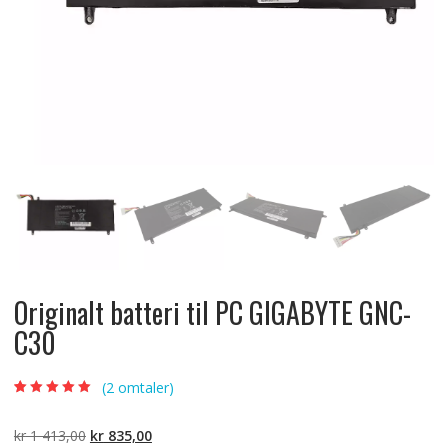
Originalt batteri til PC GIGABYTE GNC-
C30
(
2
omtaler)
Vurdert
2
5.00
av
5 basert på
kundevurderinger
Opprinnelig
Nåværende
kr
1 413,00
kr
835,00