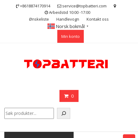
Skip
+8618874170914
service@topbatteri.com
to
Arbeidstid 10:00 -17:00
content
Ønskeliste
Handlevogn
Kontakt oss
Norsk bokmål
▼
Min konto
0
Søk