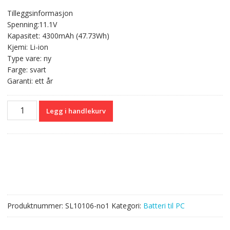
pris
pris
Tilleggsinformasjon
var:
er:
Spenning:11.1V
kr 1
kr 835,00.
Kapasitet: 4300mAh (47.73Wh)
413,00.
Kjemi: Li-ion
Type vare: ny
Farge: svart
Garanti: ett år
Originalt
Legg i handlekurv
batteri
til
PC
GIGABYTE
GNC-
C30
antall
Produktnummer:
SL10106-no1
Kategori:
Batteri til PC