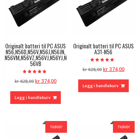
Originalt batteri til PC ASUS
Originalt batteri til PC ASUS
N56,N56D,N56V,N56J,N56JN,
A31-N56
N56VM,N56VZ,N56VJ,N56YJ,N
56VB
Vurdert
Opprinnelig
Nåvæ
kr
374,00
kr
628,00
5.00
av 5
pris
pris
Vurdert
Opprinnelig
Nåværende
kr
374,00
kr
628,00
4.50
var:
er:
av 5
Legg i handlekurv
pris
pris
kr 628,00.
kr 374
var:
er:
Legg i handlekurv
kr 628,00.
kr 374,00.
TILBUD!
TILBUD!