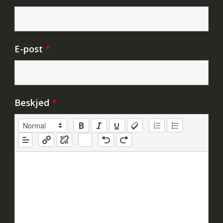
E-post
*
Beskjed
*