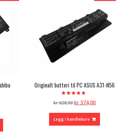
oshiba
Originalt batteri til PC ASUS A31-N56
Vurdert
Opprinnelig
Nåværende
kr
374,00
kr
628,00
5.00
av 5
lig
Nåværende
pris
pris
pris
var:
er:
Legg i handlekurv
er:
kr 628,00.
kr 374,00.
kr 383,00.