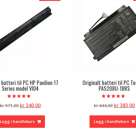
 batteri til PC HP Pavilion 17
Originalt batteri til PC T
Series model VI04
PA5208U-1BRS
Vurdert
Vurdert
Opprinnelig
Nåværende
Opprinne
kr
340,00
kr
383,00
kr
571,00
kr
644,00
5.00
5.00
av 5
av 5
pris
pris
pris
var:
er:
var:
Legg i handlekurv
Legg i handlekurv
kr 571,00.
kr 340,00.
kr 644,00.