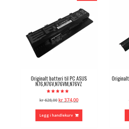
Originalt batteri til PC ASUS
Originalt
N76,N76V,N76VM,N76VZ
Vurdert
Opprinnelig
Nåværende
kr
374,00
kr
628,00
5.00
av 5
pris
pris
var:
er:
Legg i handlekurv
kr 628,00.
kr 374,00.