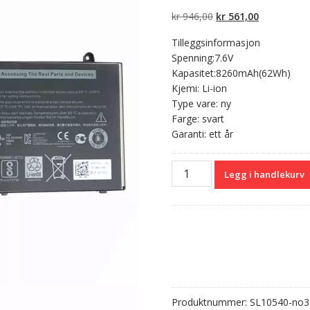
av 5 basert
på
Opprinnelig
Nåværend
kr
946,00
kr
561,00
kundevurdering
er
pris
pris
Tilleggsinformasjon
var:
er:
Spenning:7.6V
kr 946,00.
kr 561,00.
Kapasitet:8260mAh(62Wh)
Kjemi: Li-ion
Type vare: ny
Farge: svart
Garanti: ett år
Originalt
Legg i handlekurv
batteri
til
PC
Dell
Latitude
E5450
antall
Produktnummer:
SL10540-no3