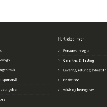
Hurtigkoblinger
to
Personvernregler
levogn
Garanties & Testing
ngen takk
Levering, retur og avbestillin
lte spørsmål
Ønskeliste
 betingelser
Vilkår og betingelser
 oss