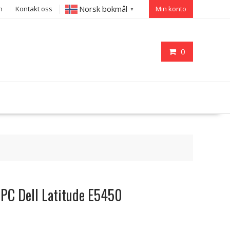
Norsk bokmål
n
Kontakt oss
Min konto
▼
0
l PC Dell Latitude E5450