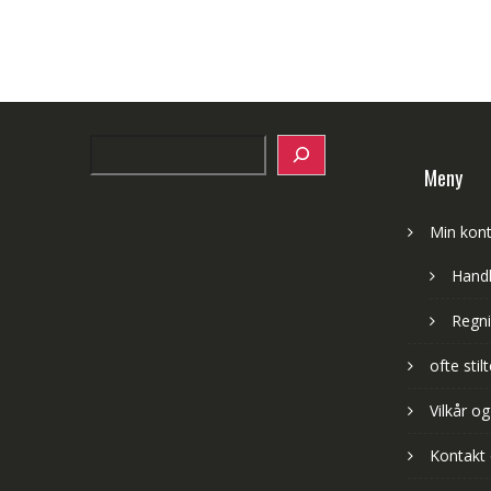
Search
Meny
Min kon
Hand
Regni
ofte sti
Vilkår og
Kontakt