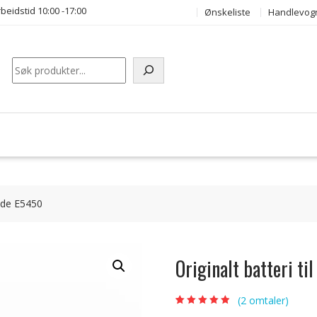
beidstid 10:00 -17:00
Ønskeliste
Handlevog
Søk
tude E5450
Originalt batteri ti
(
2
omtaler)
Vurdert
2
4.50