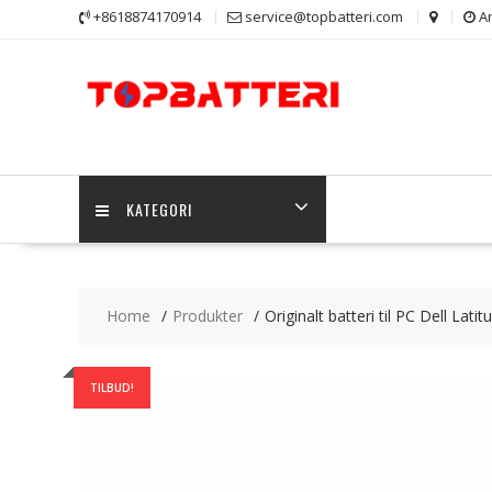
Skip
+8618874170914
service@topbatteri.com
Ar
to
content
KATEGORI
Home
Produkter
Originalt batteri til PC Dell Lati
TILBUD!