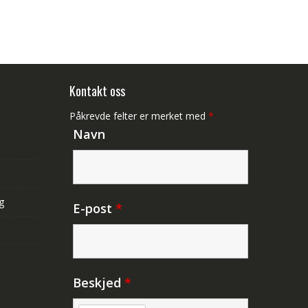
Kontakt oss
Påkrevde felter er merket med
*
Navn
g
E-post
*
Beskjed
*