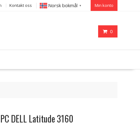
Norsk bokmål
n
Kontakt oss
Min konto
▼
0
il PC DELL Latitude 3160