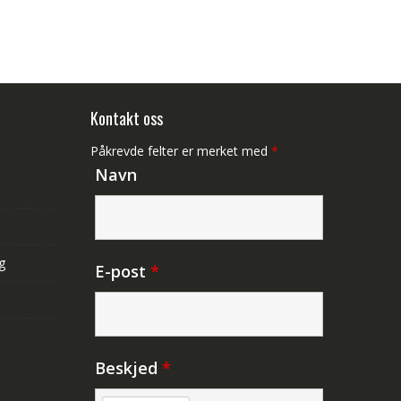
Kontakt oss
Påkrevde felter er merket med
*
Navn
g
E-post
*
Beskjed
*