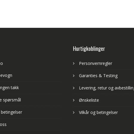
Hurtigkoblinger
to
Personvernregler
levogn
Garanties & Testing
ngen takk
Levering, retur og avbestillin
lte spørsmål
Ønskeliste
 betingelser
Vilkår og betingelser
 oss