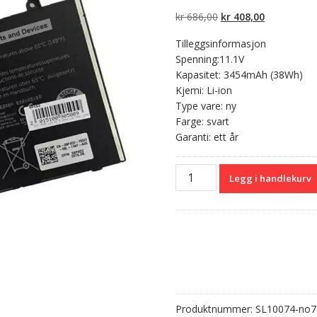
5 basert på
kundevurderinger
Opprinnelig
Nåværend
kr
686,00
kr
408,00
pris
pris
Tilleggsinformasjon
var:
er:
Spenning:11.1V
kr 686,00.
kr 408,00.
Kapasitet: 3454mAh (38Wh)
Kjemi: Li-ion
Type vare: ny
Farge: svart
Garanti: ett år
Originalt
Legg i handlekurv
batteri
til
PC
DELL
Latitude
3160
antall
Produktnummer:
SL10074-no7