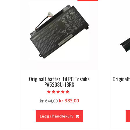
Originalt batteri til PC Toshiba
Originalt
PA5208U-1BRS
Vurdert
Opprinnelig
Nåværende
kr
383,00
kr
644,00
5.00
av 5
pris
pris
var:
er:
Legg i handlekurv
kr 644,00.
kr 383,00.