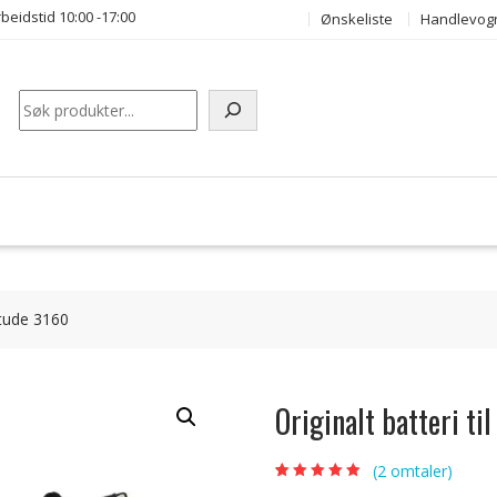
beidstid 10:00 -17:00
Ønskeliste
Handlevog
Søk
itude 3160
Originalt batteri t
(
2
omtaler)
Vurdert
2
5.00
av