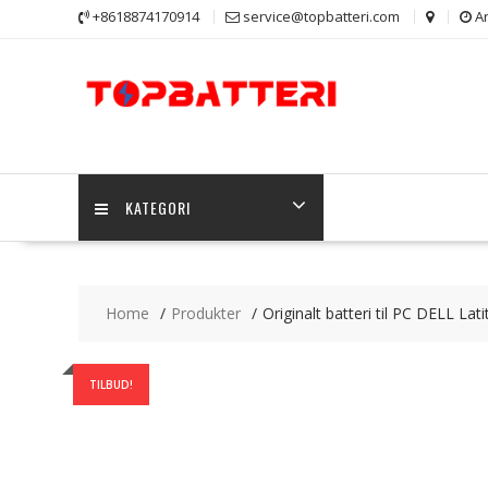
Skip
+8618874170914
service@topbatteri.com
Ar
to
content
KATEGORI
Home
Produkter
Originalt batteri til PC DELL Lat
TILBUD!