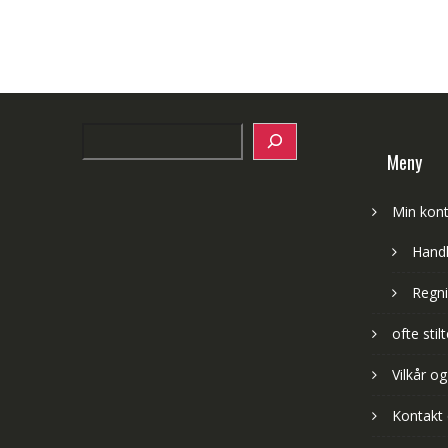
Search
Meny
Min kon
Hand
Regni
ofte sti
Vilkår og
Kontakt