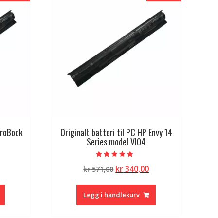
ProBook
Originalt batteri til PC HP Envy 14
Series model VI04
Vurdert
lig
Nåværende
Opprinnelig
Nåværende
kr
340,00
kr
571,00
5.00
av 5
pris
pris
pris
er:
var:
er:
Legg i handlekurv
kr 340,00.
kr 571,00.
kr 340,00.