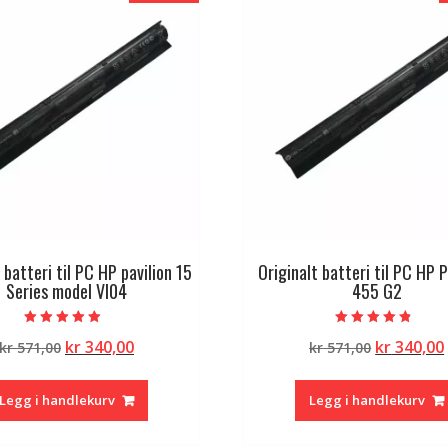
 batteri til PC HP pavilion 15
Originalt batteri til PC HP 
Series model VI04
455 G2
Vurdert
Vurdert
Opprinnelig
Nåværende
Opprinne
kr
340,00
kr
340,00
kr
571,00
kr
571,00
5.00
4.50
av 5
av 5
pris
pris
pris
var:
er:
var:
Legg i handlekurv
Legg i handlekurv
kr 571,00.
kr 340,00.
kr 571,00.