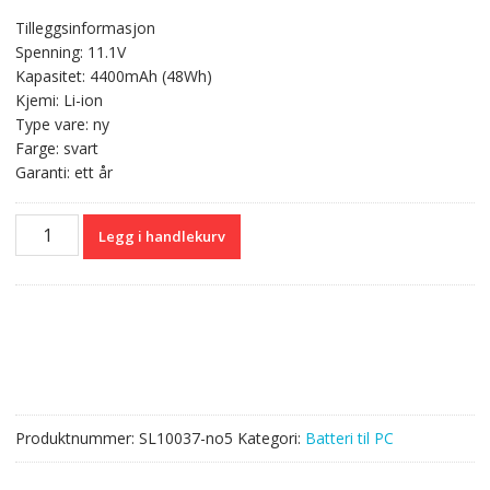
pris
pris
Tilleggsinformasjon
var:
er:
Spenning: 11.1V
kr 571,00.
kr 340,00.
Kapasitet: 4400mAh (48Wh)
Kjemi: Li-ion
Type vare: ny
Farge: svart
Garanti: ett år
Originalt
Legg i handlekurv
batteri
til
PC
DELL
Inspiron
N4010,N4050,N4110
antall
Produktnummer:
SL10037-no5
Kategori:
Batteri til PC