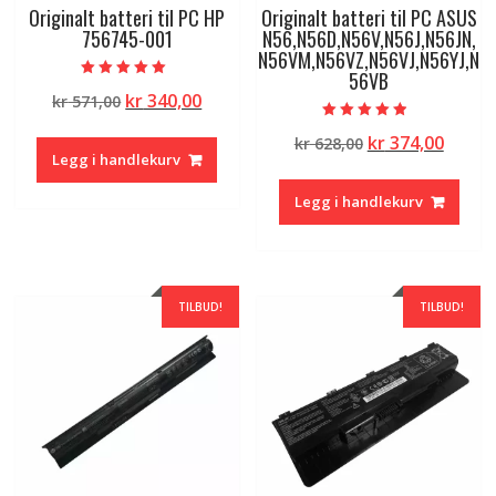
Originalt batteri til PC HP
Originalt batteri til PC ASUS
756745-001
N56,N56D,N56V,N56J,N56JN,
N56VM,N56VZ,N56VJ,N56YJ,N
56VB
Vurdert
Opprinnelig
Nåværende
kr
340,00
kr
571,00
5.00
av 5
pris
pris
Vurdert
Opprinnelig
Nåvæ
kr
374,00
kr
628,00
4.50
var:
er:
av 5
Legg i handlekurv
pris
pris
kr 571,00.
kr 340,00.
var:
er:
Legg i handlekurv
kr 628,00.
kr 374
TILBUD!
TILBUD!