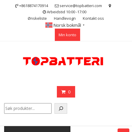
Skip
+8618874170914
service@topbatteri.com
to
Arbeidstid 10:00 -17:00
content
Ønskeliste
Handlevogn
Kontakt oss
Norsk bokmål
▼
Min konto
0
Søk