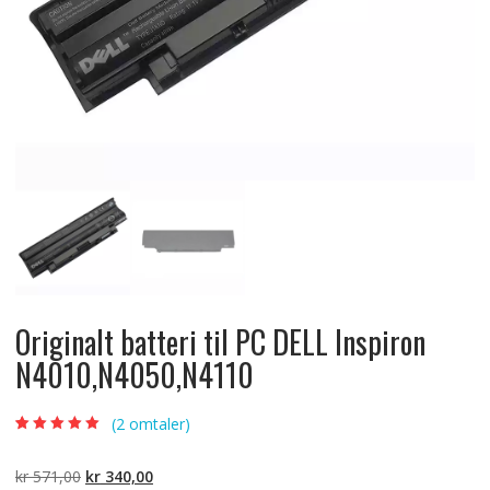
Originalt batteri til PC DELL Inspiron
N4010,N4050,N4110
(
2
omtaler)
Vurdert
2
5.00
av
5 basert på
kundevurderinger
Opprinnelig
Nåværende
kr
571,00
kr
340,00