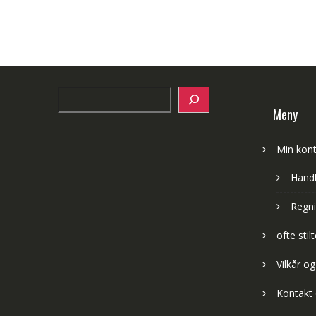
Search
Meny
Min kon
Hand
Regni
ofte sti
Vilkår og
Kontakt