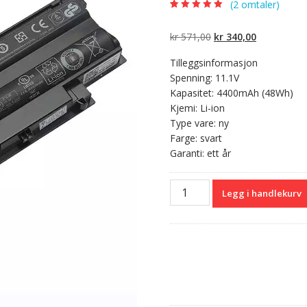
(
2
omtaler)
Vurdert
2
5.00
av
5 basert på
kundevurderinger
Opprinnelig
Nåværend
kr
571,00
kr
340,00
pris
pris
Tilleggsinformasjon
var:
er:
Spenning: 11.1V
kr 571,00.
kr 340,00.
Kapasitet: 4400mAh (48Wh)
Kjemi: Li-ion
Type vare: ny
Farge: svart
Garanti: ett år
Originalt
Legg i handlekurv
batteri
til
PC
DELL
Inspiron
N3010,N3010D,N3010R,N311
antall