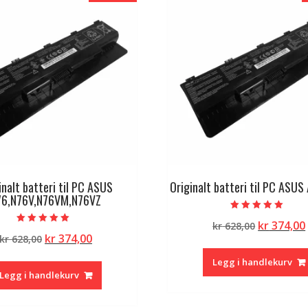
inalt batteri til PC ASUS
Originalt batteri til PC ASU
76,N76V,N76VM,N76VZ
Vurdert
Opprinne
kr
374,00
kr
628,00
5.00
Vurdert
av 5
Opprinnelig
Nåværende
kr
374,00
kr
628,00
pris
5.00
av 5
pris
pris
var:
Legg i handlekurv
var:
er:
kr 628,00.
Legg i handlekurv
kr 628,00.
kr 374,00.