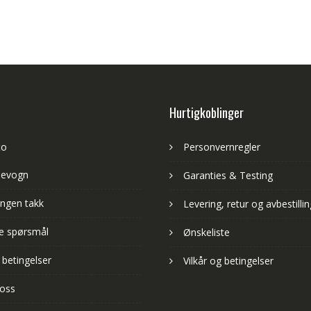
Hurtigkoblinger
to
Personvernregler
levogn
Garanties & Testing
ngen takk
Levering, retur og avbestillin
lte spørsmål
Ønskeliste
 betingelser
Vilkår og betingelser
 oss