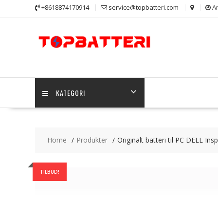
Skip
+8618874170914
service@topbatteri.com
Ar
to
content
KATEGORI
Home
Produkter
Originalt batteri til PC DELL 
TILBUD!