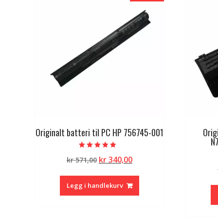
Originalt batteri til PC HP 756745-001
Orig
N
Vurdert
Opprinnelig
Nåværende
kr
340,00
kr
571,00
5.00
av 5
pris
pris
var:
er:
Legg i handlekurv
kr 571,00.
kr 340,00.