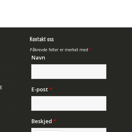
Kontakt oss
Påkrevde felter er merket med
*
Navn
g
E-post
*
Beskjed
*