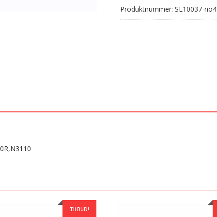
Produktnummer:
SL10037-no4
010R,N3110
TILBUD!