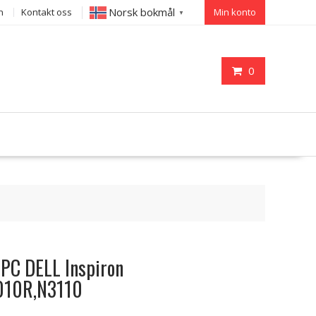
Norsk bokmål
n
Kontakt oss
Min konto
▼
0
l PC DELL Inspiron
010R,N3110