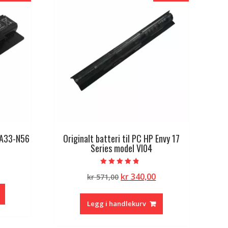
S A33-N56
Originalt batteri til PC HP Envy 17
Series model VI04
lig
Nåværende
Vurdert
Opprinnelig
Nåværende
kr
340,00
pris
kr
571,00
4.50
av 5
pris
pris
er:
var:
er:
kr 374,00.
Legg i handlekurv
kr 571,00.
kr 340,00.