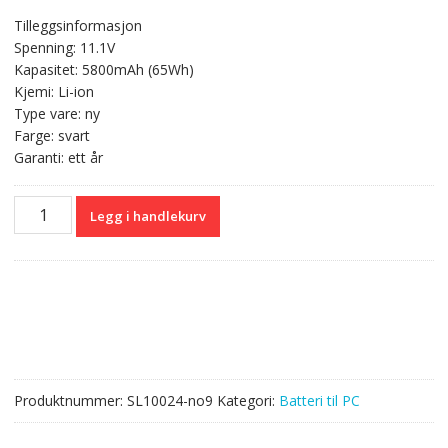
er
pris
pris
Tilleggsinformasjon
var:
er:
Spenning: 11.1V
kr 724,00.
kr 430,00.
Kapasitet: 5800mAh (65Wh)
Kjemi: Li-ion
Type vare: ny
Farge: svart
Garanti: ett år
Originalt
Legg i handlekurv
batteri
til
PC
DELL
Inspiron
15R-
5521
antall
Produktnummer:
SL10024-no9
Kategori:
Batteri til PC