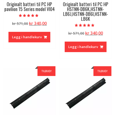
Originalt batteri til PC HP
Originalt batteri til PC HP
pavilion 15 Series model VI04
HSTNN-DB6K,HSTNN-
LB6J,HSTNN-DB6I,HSTNN-
LB6K
Vurdert
Opprinnelig
Nåværende
kr
340,00
kr
571,00
5.00
av 5
pris
pris
Vurdert
Opprinnelig
Nåvæ
kr
340,00
kr
571,00
5.00
var:
er:
av 5
Legg i handlekurv
pris
pris
kr 571,00.
kr 340,00.
var:
er:
Legg i handlekurv
kr 571,00.
kr 340
TILBUD!
TILBUD!