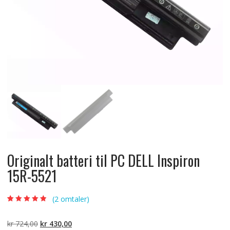
Originalt batteri til PC DELL Inspiron
15R-5521
(
2
omtaler)
Vurdert
2
4.50
av 5 basert
på
Opprinnelig
Nåværende
kr
724,00
kr
430,00
kundevurdering