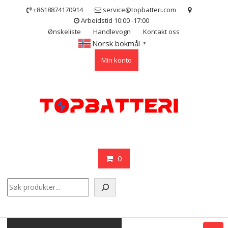
Skip
+8618874170914
service@topbatteri.com
to
Arbeidstid 10:00 -17:00
content
Ønskeliste
Handlevogn
Kontakt oss
Norsk bokmål
▼
Min konto
0
Søk