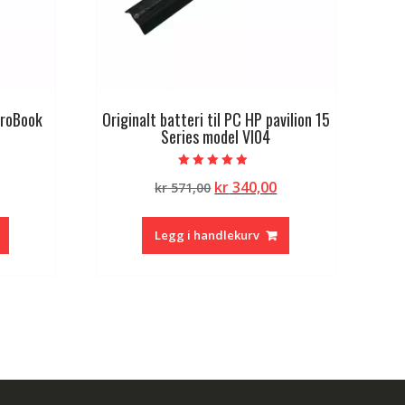
ProBook
Originalt batteri til PC HP pavilion 15
Series model VI04
Vurdert
lig
Nåværende
Opprinnelig
Nåværende
kr
340,00
kr
571,00
5.00
av 5
pris
pris
pris
er:
var:
er:
Legg i handlekurv
kr 340,00.
kr 571,00.
kr 340,00.