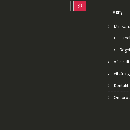
Search
Meny
Min kon
Hand
Regni
ofte sti
Vilkår og
Kontakt
Om prod