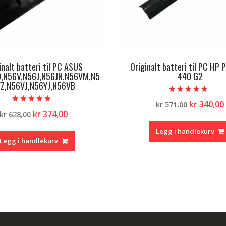
inalt batteri til PC ASUS
Originalt batteri til PC HP 
,N56V,N56J,N56JN,N56VM,N5
440 G2
Z,N56VJ,N56YJ,N56VB
Vurdert
Opprinne
kr
340,00
kr
571,00
4.50
Vurdert
av 5
Opprinnelig
Nåværende
kr
374,00
kr
628,00
pris
4.50
av 5
pris
pris
var:
Legg i handlekurv
var:
er:
kr 571,00.
Legg i handlekurv
kr 628,00.
kr 374,00.