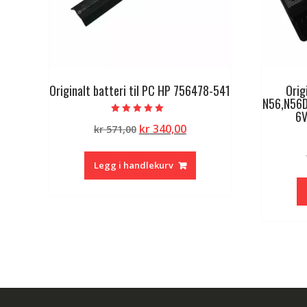
Originalt batteri til PC HP 756478-541
Orig
N56,N56D
6V
Vurdert
Opprinnelig
Nåværende
kr
340,00
kr
571,00
5.00
av 5
pris
pris
var:
er:
Legg i handlekurv
kr 571,00.
kr 340,00.