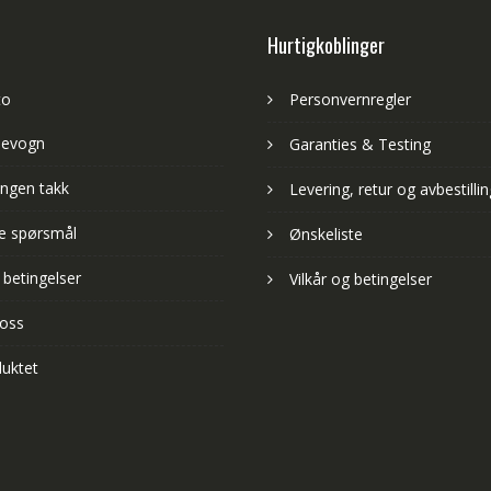
Hurtigkoblinger
to
Personvernregler
levogn
Garanties & Testing
ngen takk
Levering, retur og avbestillin
lte spørsmål
Ønskeliste
 betingelser
Vilkår og betingelser
 oss
uktet