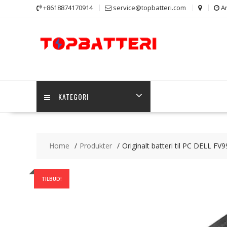
Skip
+8618874170914
service@topbatteri.com
Ar
to
content
KATEGORI
Home
Produkter
Originalt batteri til PC DELL FV
TILBUD!