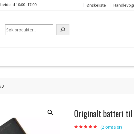
beidstid 10:00 -17:00
Ønskeliste
Handlevog
Søk
993
Originalt batteri t
(
2
omtaler)
Vurdert
2
5.00
av