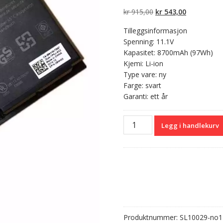
5 basert på
kundevurderinger
Opprinnelig
Nåværend
kr
915,00
kr
543,00
pris
pris
Tilleggsinformasjon
var:
er:
Spenning: 11.1V
kr 915,00.
kr 543,00.
Kapasitet: 8700mAh (97Wh)
Kjemi: Li-ion
Type vare: ny
Farge: svart
Garanti: ett år
Originalt
Legg i handlekurv
batteri
til
PC
DELL
FV993
antall
Produktnummer:
SL10029-no1