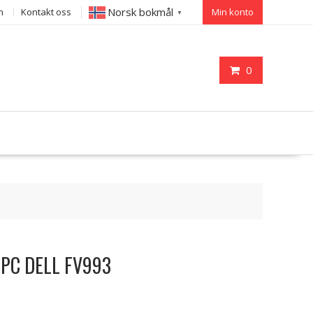
Norsk bokmål
n
Kontakt oss
Min konto
▼
0
il PC DELL FV993