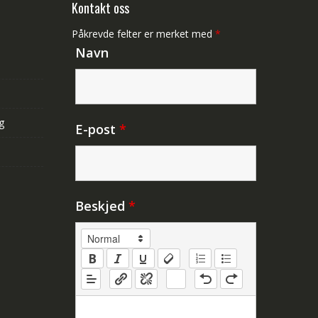
Kontakt oss
Påkrevde felter er merket med
*
Navn
g
E-post
*
Beskjed
*