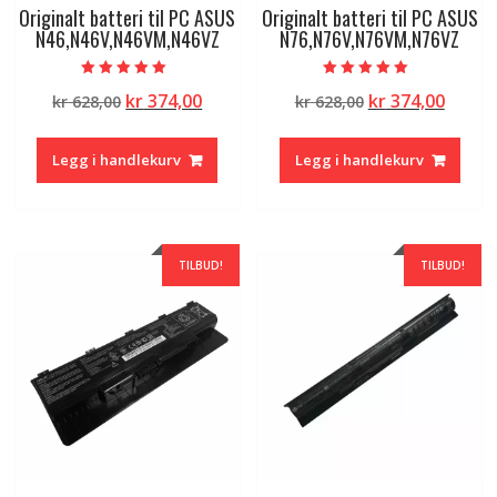
Originalt batteri til PC ASUS
Originalt batteri til PC ASUS
N46,N46V,N46VM,N46VZ
N76,N76V,N76VM,N76VZ
Vurdert
Vurdert
Opprinnelig
Nåværende
Opprinnelig
Nåvæ
kr
374,00
kr
374,00
kr
628,00
kr
628,00
5.00
5.00
av 5
av 5
pris
pris
pris
pris
var:
er:
var:
er:
Legg i handlekurv
Legg i handlekurv
kr 628,00.
kr 374,00.
kr 628,00.
kr 374
TILBUD!
TILBUD!