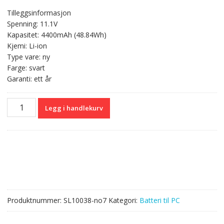
pris
pris
Tilleggsinformasjon
var:
er:
Spenning: 11.1V
kr 686,00.
kr 408,00.
Kapasitet: 4400mAh (48.84Wh)
Kjemi: Li-ion
Type vare: ny
Farge: svart
Garanti: ett år
Originalt
Legg i handlekurv
batteri
til
PC
CLEVO
W155EU,W155U,W550TU
antall
Produktnummer:
SL10038-no7
Kategori:
Batteri til PC