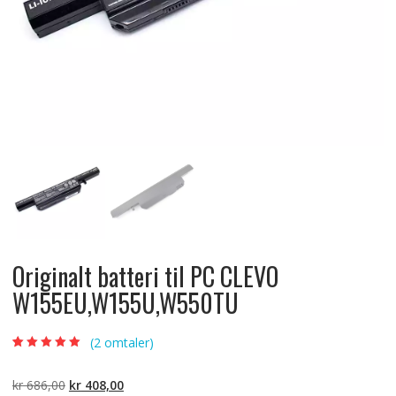
Originalt batteri til PC CLEVO
W155EU,W155U,W550TU
(
2
omtaler)
Vurdert
2
5.00
av
5 basert på
kundevurderinger
Opprinnelig
Nåværende
kr
686,00
kr
408,00