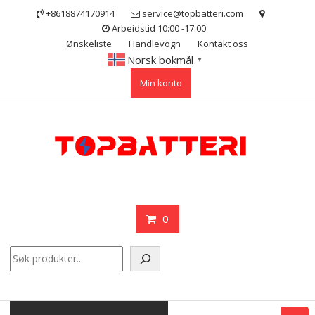
Skip
+8618874170914
service@topbatteri.com
to
Arbeidstid 10:00 -17:00
content
Ønskeliste
Handlevogn
Kontakt oss
Norsk bokmål
▼
Min konto
0
Søk