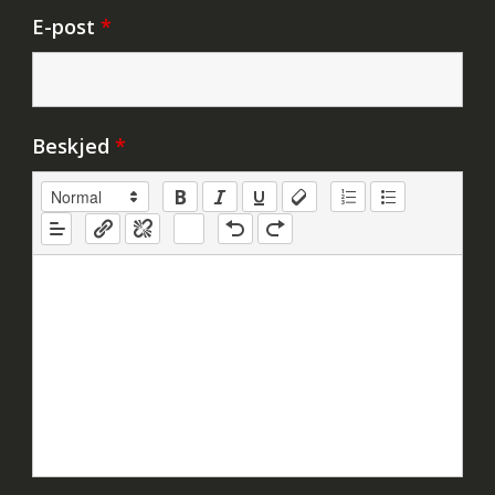
E-post
*
Beskjed
*