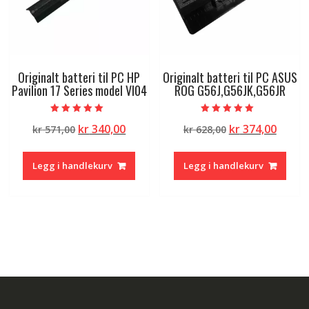
Originalt batteri til PC HP
Originalt batteri til PC ASUS
Pavilion 17 Series model VI04
ROG G56J,G56JK,G56JR
Vurdert
Vurdert
Opprinnelig
Nåværende
Opprinnelig
Nåvæ
kr
340,00
kr
374,00
kr
571,00
kr
628,00
5.00
5.00
av 5
av 5
pris
pris
pris
pris
var:
er:
var:
er:
Legg i handlekurv
Legg i handlekurv
kr 571,00.
kr 340,00.
kr 628,00.
kr 374