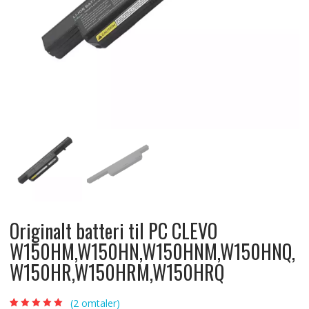
Originalt batteri til PC CLEVO
W150HM,W150HN,W150HNM,W150HNQ,
W150HR,W150HRM,W150HRQ
(
2
omtaler)