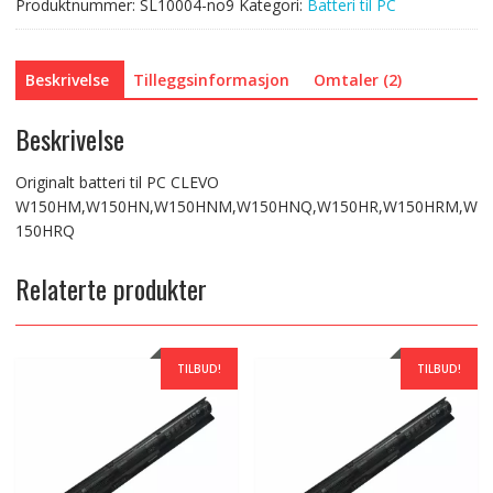
Produktnummer:
SL10004-no9
Kategori:
Batteri til PC
Beskrivelse
Tilleggsinformasjon
Omtaler (2)
Beskrivelse
Originalt batteri til PC CLEVO
W150HM,W150HN,W150HNM,W150HNQ,W150HR,W150HRM,W
150HRQ
Relaterte produkter
TILBUD!
TILBUD!