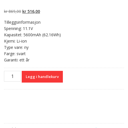
Vurdert
2
5.00
av
5 basert på
kundevurderinger
Opprinnelig
Nåværende
kr
869,00
kr
516,00
pris
pris
Tilleggsinformasjon
var:
er:
Spenning: 11.1V
kr 869,00.
kr 516,00.
Kapasitet: 5600mAh (62.16Wh)
Kjemi: Li-ion
Type vare: ny
Farge: svart
Garanti: ett år
Originalt
Legg i handlekurv
batteri
til
PC
CLEVO
W150HM,W150HN,W150HNM,W150HNQ,W150HR,W150HRM,W1
antall