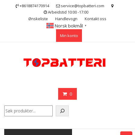
Skip
+8618874170914
service@topbatteri.com
to
Arbeidstid 10:00 -17:00
content
Ønskeliste
Handlevogn
Kontakt oss
Norsk bokmål
▼
Min konto
0
Søk