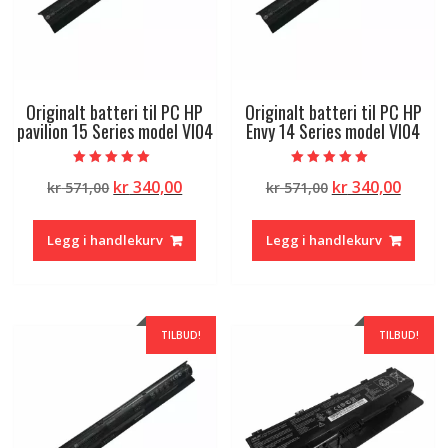
Originalt batteri til PC HP
Originalt batteri til PC HP
pavilion 15 Series model VI04
Envy 14 Series model VI04
Vurdert
Vurdert
Opprinnelig
Nåværende
Opprinnelig
Nåvæ
kr
340,00
kr
340,00
kr
571,00
kr
571,00
5.00
5.00
av 5
av 5
pris
pris
pris
pris
var:
er:
var:
er:
Legg i handlekurv
Legg i handlekurv
kr 571,00.
kr 340,00.
kr 571,00.
kr 340
TILBUD!
TILBUD!