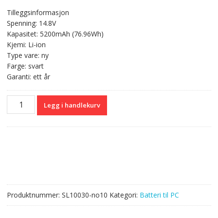
pris
pris
Tilleggsinformasjon
var:
er:
Spenning: 14.8V
kr 1
kr 801,00.
Kapasitet: 5200mAh (76.96Wh)
355,00.
Kjemi: Li-ion
Type vare: ny
Farge: svart
Garanti: ett år
Originalt
Legg i handlekurv
batteri
til
PC
MACHENIKE
M710C-
i7
antall
Produktnummer:
SL10030-no10
Kategori:
Batteri til PC