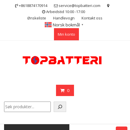
Skip
+8618874170914
service@topbatteri.com
to
Arbeidstid 10:00 -17:00
content
Ønskeliste
Handlevogn
Kontakt oss
Norsk bokmål
▼
Min konto
0
Søk