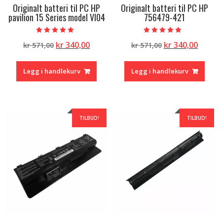
Originalt batteri til PC HP
Originalt batteri til PC HP
pavilion 15 Series model VI04
756479-421
Vurdert
Vurdert
Opprinnelig
Nåværende
Opprinnelig
Nåvæ
kr
340,00
kr
340,00
kr
571,00
kr
571,00
5.00
5.00
av 5
av 5
pris
pris
pris
pris
var:
er:
var:
er:
Legg i handlekurv
Legg i handlekurv
kr 571,00.
kr 340,00.
kr 571,00.
kr 340
TILBUD!
TILBUD!