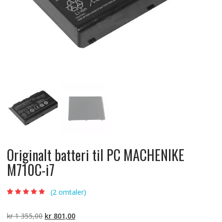
Originalt batteri til PC MACHENIKE
M710C-i7
(
2
omtaler)
Vurdert
2
5.00
av
5 basert på
kundevurderinger
Opprinnelig
Nåværende
kr
1 355,00
kr
801,00