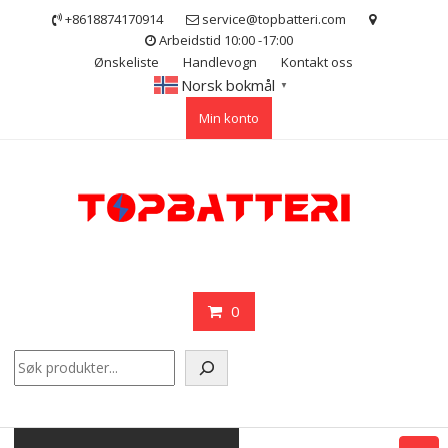
Skip
+8618874170914
service@topbatteri.com
to
Arbeidstid 10:00 -17:00
content
Ønskeliste
Handlevogn
Kontakt oss
Norsk bokmål
▼
Min konto
0
Søk