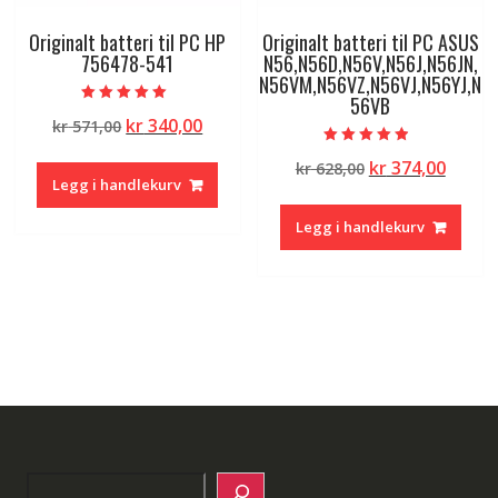
Originalt batteri til PC HP
Originalt batteri til PC ASUS
756478-541
N56,N56D,N56V,N56J,N56JN,
N56VM,N56VZ,N56VJ,N56YJ,N
56VB
Vurdert
Opprinnelig
Nåværende
kr
340,00
kr
571,00
5.00
av 5
pris
pris
Vurdert
Opprinnelig
Nåvæ
kr
374,00
kr
628,00
4.50
var:
er:
av 5
Legg i handlekurv
pris
pris
kr 571,00.
kr 340,00.
var:
er:
Legg i handlekurv
kr 628,00.
kr 374
Search