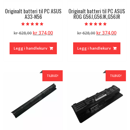
Originalt batteri til PC ASUS
Originalt batteri til PC ASUS
A33-N56
ROG G56J,G56JK,G56JR
Vurdert
Vurdert
Opprinnelig
Nåværende
Opprinnelig
Nåvæ
kr
374,00
kr
374,00
kr
628,00
kr
628,00
5.00
5.00
av 5
av 5
pris
pris
pris
pris
var:
er:
var:
er:
Legg i handlekurv
Legg i handlekurv
kr 628,00.
kr 374,00.
kr 628,00.
kr 374
TILBUD!
TILBUD!